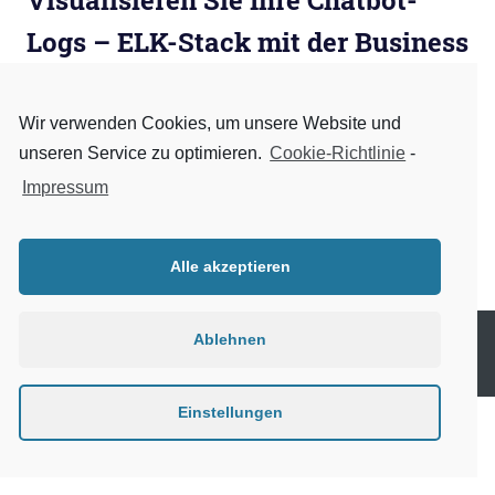
Visualisieren Sie Ihre Chatbot-
Logs – ELK-Stack mit der Business
Bot Plattform
Oktober 2, 2018
admin
Administration
,
Monitoring
,
Visualisierung
Wir verwenden Cookies, um unsere Website und
unseren Service zu optimieren.
Cookie-Richtlinie
-
Was ist ELK? Der Elastic Stack (auch bekannt als ELK)
Impressum
ist eine robuste Lösung für Suche, Protokollierung und
Datenanalyse. Der ELK Stack besteht aus drei
Alle akzeptieren
WEITERLESEN
Ablehnen
Copyright © 2016-2026 Citunius GmbH. All Rights Reserved.
Einstellungen