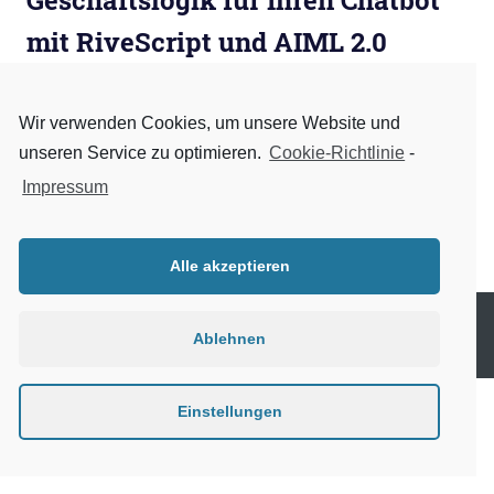
Geschäftslogik für Ihren Chatbot
mit RiveScript und AIML 2.0
Januar 22, 2020
admin
Business Chatbot
,
Geschäftslogik
,
Geschäftsprozess
,
KI
,
Plattform
Wir verwenden Cookies, um unsere Website und
Sie haben bereits eine Vorstellung was Ihr Chatbot für
unseren Service zu optimieren.
Cookie-Richtlinie
-
Sie tun soll und suchen nun nach Lösungen wie man
Impressum
das umsetzen kann? Die Logik für
WEITERLESEN
Alle akzeptieren
Copyright © 2016-2026 Citunius GmbH. All Rights Reserved.
Ablehnen
Einstellungen