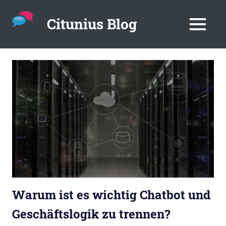
Citunius Blog
MENU
Der
Blog
Zum
rund
Inhalt
um
springen
Chatbots,
Instant
Messenger,
Chatbot-
Plattformen
im
Unternehmensumfeld
Warum ist es wichtig Chatbot und
Geschäftslogik zu trennen?