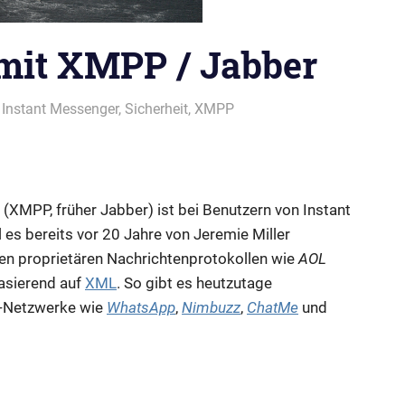
mit XMPP / Jabber
,
Instant Messenger
,
Sicherheit
,
XMPP
XMPP, früher Jabber) ist bei Benutzern von Instant
s bereits vor 20 Jahre von Jeremie Miller
ren proprietären Nachrichtenprotokollen wie
AOL
asierend auf
XML
. So gibt es heutzutage
g-Netzwerke wie
WhatsApp
,
Nimbuzz
,
ChatMe
und