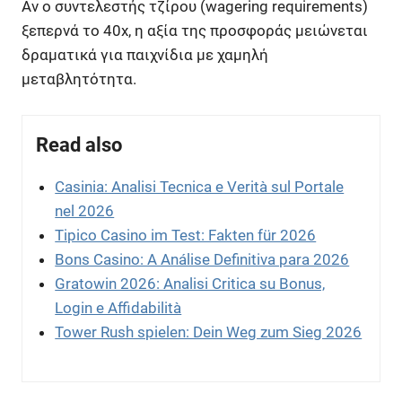
Αν ο συντελεστής τζίρου (wagering requirements)
ξεπερνά το 40x, η αξία της προσφοράς μειώνεται
δραματικά για παιχνίδια με χαμηλή
μεταβλητότητα.
Read also
Casinia: Analisi Tecnica e Verità sul Portale
nel 2026
Tipico Casino im Test: Fakten für 2026
Bons Casino: A Análise Definitiva para 2026
Gratowin 2026: Analisi Critica su Bonus,
Login e Affidabilità
Tower Rush spielen: Dein Weg zum Sieg 2026