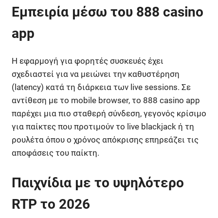
Εμπειρία μέσω του 888 casino
app
Η εφαρμογή για φορητές συσκευές έχει
σχεδιαστεί για να μειώνει την καθυστέρηση
(latency) κατά τη διάρκεια των live sessions. Σε
αντίθεση με το mobile browser, το 888 casino app
παρέχει μια πιο σταθερή σύνδεση, γεγονός κρίσιμο
για παίκτες που προτιμούν το live blackjack ή τη
ρουλέτα όπου ο χρόνος απόκρισης επηρεάζει τις
αποφάσεις του παίκτη.
Παιχνίδια με το υψηλότερο
RTP το 2026