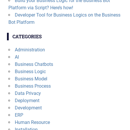
Build your Business Logic for the Business Bot
Platform via Script? Here’s how!
Developer Tool for Business Logics on the Business
Bot Platform
CATEGORIES
Administration
AI
Business Chatbots
Business Logic
Business Model
Business Process
Data Privacy
Deployment
Development
ERP
Human Resource
Installation