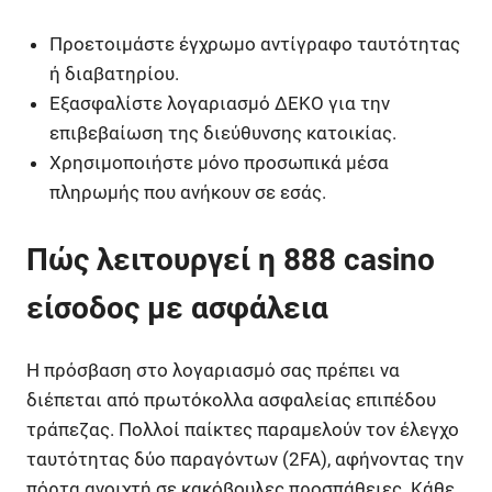
Προετοιμάστε έγχρωμο αντίγραφο ταυτότητας
ή διαβατηρίου.
Εξασφαλίστε λογαριασμό ΔΕΚΟ για την
επιβεβαίωση της διεύθυνσης κατοικίας.
Χρησιμοποιήστε μόνο προσωπικά μέσα
πληρωμής που ανήκουν σε εσάς.
Πώς λειτουργεί η 888 casino
είσοδος με ασφάλεια
Η πρόσβαση στο λογαριασμό σας πρέπει να
διέπεται από πρωτόκολλα ασφαλείας επιπέδου
τράπεζας. Πολλοί παίκτες παραμελούν τον έλεγχο
ταυτότητας δύο παραγόντων (2FA), αφήνοντας την
πόρτα ανοιχτή σε κακόβουλες προσπάθειες. Κάθε