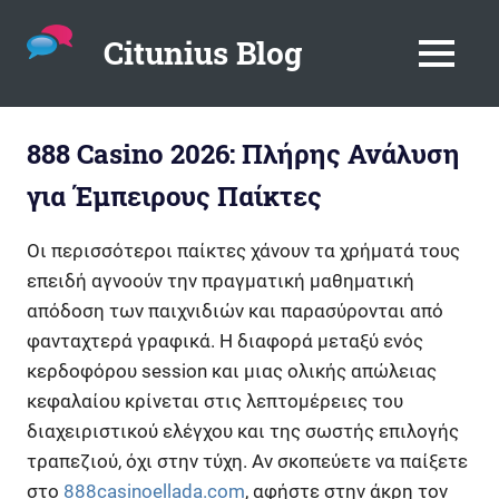
Citunius Blog
MENU
The
blog
Skip
all
888 Casino 2026: Πλήρης Ανάλυση
to
about
content
για Έμπειρους Παίκτες
chatbots,
instant
messenger,
Οι περισσότεροι παίκτες χάνουν τα χρήματά τους
chatbot
επειδή αγνοούν την πραγματική μαθηματική
platforms
απόδοση των παιχνιδιών και παρασύρονται από
in
the
φανταχτερά γραφικά. Η διαφορά μεταξύ ενός
corporate
κερδοφόρου session και μιας ολικής απώλειας
environment.
κεφαλαίου κρίνεται στις λεπτομέρειες του
διαχειριστικού ελέγχου και της σωστής επιλογής
τραπεζιού, όχι στην τύχη. Αν σκοπεύετε να παίξετε
στο
888casinoellada.com
, αφήστε στην άκρη τον