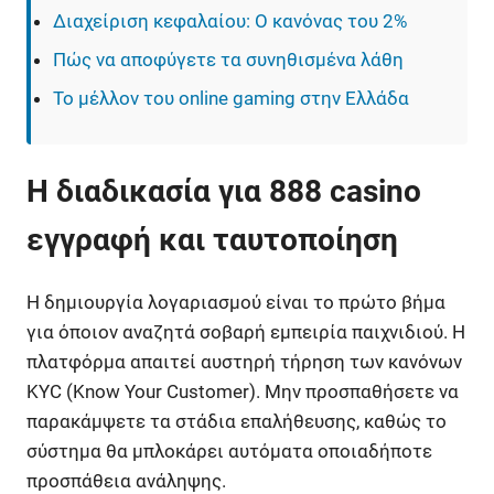
Διαχείριση κεφαλαίου: Ο κανόνας του 2%
Πώς να αποφύγετε τα συνηθισμένα λάθη
Το μέλλον του online gaming στην Ελλάδα
Η διαδικασία για 888 casino
εγγραφή και ταυτοποίηση
Η δημιουργία λογαριασμού είναι το πρώτο βήμα
για όποιον αναζητά σοβαρή εμπειρία παιχνιδιού. Η
πλατφόρμα απαιτεί αυστηρή τήρηση των κανόνων
KYC (Know Your Customer). Μην προσπαθήσετε να
παρακάμψετε τα στάδια επαλήθευσης, καθώς το
σύστημα θα μπλοκάρει αυτόματα οποιαδήποτε
προσπάθεια ανάληψης.