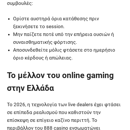
συμβουλές:
Ορίστε αυστηρά όρια κατάθεσης πριν
ξεκινήσετε το session.
Μην παίζετε ποτέ υπό την επήρεια ουσιών ή
συναισθηματικής φόρτισης.
Αποσυνδεθείτε μόλις φτάσετε στο ημερήσιο
όριο κέρδους ή απώλειας.
Το μέλλον του online gaming
στην Ελλάδα
Το 2026, η τεχνολογία των live dealers έχει φτάσει
σε επίπεδα ρεαλισμού που καθιστούν την
επίσκεψη σε επίγειο καζίνο περιττή. Το
περιβάλλον του 888 casino ενσωματώνει