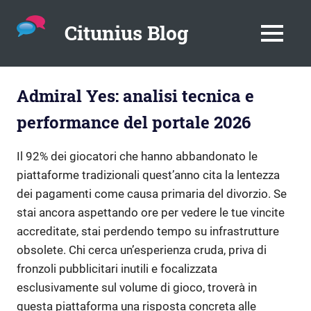
Citunius Blog
MENU
The
blog
Skip
all
Admiral Yes: analisi tecnica e
to
about
content
performance del portale 2026
chatbots,
instant
messenger,
Il 92% dei giocatori che hanno abbandonato le
chatbot
piattaforme tradizionali quest’anno cita la lentezza
platforms
dei pagamenti come causa primaria del divorzio. Se
in
the
stai ancora aspettando ore per vedere le tue vincite
corporate
accreditate, stai perdendo tempo su infrastrutture
environment.
obsolete. Chi cerca un’esperienza cruda, priva di
fronzoli pubblicitari inutili e focalizzata
esclusivamente sul volume di gioco, troverà in
questa piattaforma una risposta concreta alle