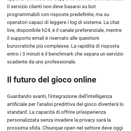
Il servizio clienti non deve basarsi su bot
programmabili con risposte predefinite, ma su
operatori capaci di leggere i log di sistema. La chat
live, disponibile h24, è il canale preferenziale, mentre
il supporto email è riservato alle questioni
burocratiche più complesse. La rapidità di risposta
entro i 3 minuti è il benchmark che separa un servizio
scadente da uno professionale.
Il futuro del gioco online
Guardando avanti, l’integrazione dell’intelligenza
artificiale per l’analisi predittiva del gioco diventerà lo
standard. La capacità di offrire un’esperienza
personalizzata senza invadere la privacy sarà la
prossima sfida. Chiunque operi nel settore deve oggi