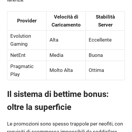
Velocità di
Stabilità
Provider
Caricamento
Server
Evolution
Alta
Eccellente
Gaming
NetEnt
Media
Buona
Pragmatic
Molto Alta
Ottima
Play
Il sistema di bettime bonus:
oltre la superficie
Le promozioni sono spesso trappole per neofiti, con
requisiti di scommessa impossibili da soddisfare.