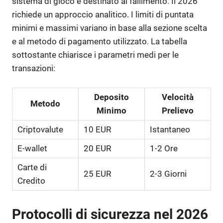
sistema di gioco è destinato al fallimento. Il 2026
richiede un approccio analitico. I limiti di puntata
minimi e massimi variano in base alla sezione scelta
e al metodo di pagamento utilizzato. La tabella
sottostante chiarisce i parametri medi per le
transazioni:
Deposito
Velocità
Metodo
Minimo
Prelievo
Criptovalute
10 EUR
Istantaneo
E-wallet
20 EUR
1-2 Ore
Carte di
25 EUR
2-3 Giorni
Credito
Protocolli di sicurezza nel 2026