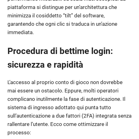
piattaforma si distingue per un’architettura che
minimizza il cosiddetto “tilt” del software,
garantendo che ogni clic si traduca in un’azione
immediata.
Procedura di bettime login:
sicurezza e rapidità
L’accesso al proprio conto di gioco non dovrebbe
mai essere un ostacolo. Eppure, molti operatori
complicano inutilmente la fase di autenticazione. Il
sistema di ingresso adottato qui punta tutto
sull’autenticazione a due fattori (2FA) integrata senza
rallentare l’utente. Ecco come ottimizzare il
processo: