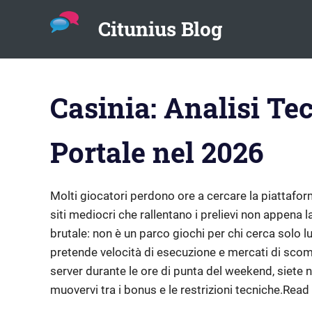
Citunius Blog
The
Skip
blog
to
all
Casinia: Analisi Tec
about
content
chatbots,
instant
Portale nel 2026
messenger,
chatbot
platforms
in
Molti giocatori perdono ore a cercare la piattafor
the
siti mediocri che rallentano i prelievi non appena la
corporate
brutale: non è un parco giochi per chi cerca solo l
environment.
pretende velocità di esecuzione e mercati di scomm
server durante le ore di punta del weekend, siete
muovervi tra i bonus e le restrizioni tecniche.Rea