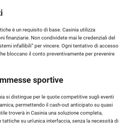
i
che è un requisito di base. Casinia utilizza
ni finanziarie. Non condividete mai le credenziali del
temi infallibili” per vincere. Ogni tentativo di accesso
 che bloccano il conto preventivamente per prevenire
commesse sportive
nia si distingue per le quote competitive sugli eventi
inamica, permettendo il cash-out anticipato su quasi
satile troverà in Casinia una soluzione completa,
attiche su un’unica interfaccia, senza la necessità di