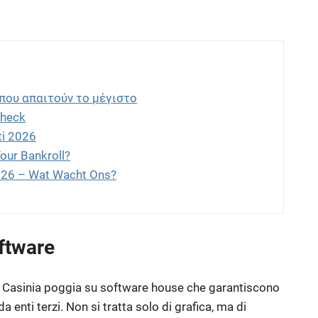
 που απαιτούν το μέγιστο
Check
ti 2026
our Bankroll?
026 – Wat Wacht Ons?
oftware
 di Casinia poggia su software house che garantiscono
a enti terzi. Non si tratta solo di grafica, ma di