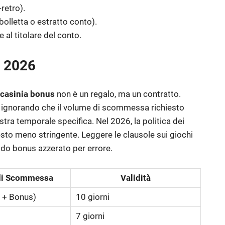
retro).
bolletta o estratto conto).
al titolare del conto.
s 2026
casinia bonus
non è un regalo, ma un contratto.
e, ignorando che il volume di scommessa richiesto
ra temporale specifica. Nel 2026, la politica dei
sto meno stringente. Leggere le clausole sui giochi
aldo bonus azzerato per errore.
 di Scommessa
Validità
 + Bonus)
10 giorni
7 giorni