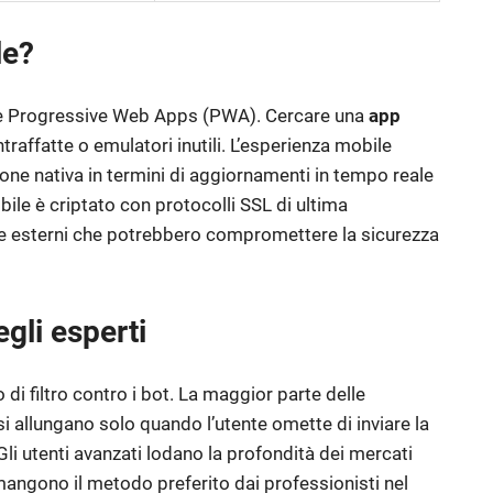
le?
le Progressive Web Apps (PWA). Cercare una
app
traffatte o emulatori inutili. L’esperienza mobile
one nativa in termini di aggiornamenti in tempo reale
bile è criptato con protocolli SSL di ultima
le esterni che potrebbero compromettere la sicurezza
egli esperti
 di filtro contro i bot. La maggior parte delle
 si allungano solo quando l’utente omette di inviare la
i utenti avanzati lodano la profondità dei mercati
rimangono il metodo preferito dai professionisti nel