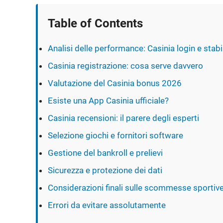
Table of Contents
Analisi delle performance: Casinia login e stabi
Casinia registrazione: cosa serve davvero
Valutazione del Casinia bonus 2026
Esiste una App Casinia ufficiale?
Casinia recensioni: il parere degli esperti
Selezione giochi e fornitori software
Gestione del bankroll e prelievi
Sicurezza e protezione dei dati
Considerazioni finali sulle scommesse sportiv
Errori da evitare assolutamente