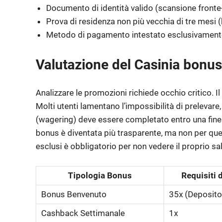
Documento di identità valido (scansione fronte-
Prova di residenza non più vecchia di tre mesi (
Metodo di pagamento intestato esclusivamente 
Valutazione del Casinia bonu
Analizzare le promozioni richiede occhio critico. Il
Molti utenti lamentano l’impossibilità di prelevar
(wagering) deve essere completato entro una finest
bonus è diventata più trasparente, ma non per que
esclusi è obbligatorio per non vedere il proprio s
Tipologia Bonus
Requisiti
Bonus Benvenuto
35x (Deposito
Cashback Settimanale
1x