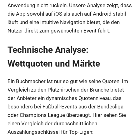
Anwendung nicht ruckeln. Unsere Analyse zeigt, dass
die App sowohl auf iOS als auch auf Android stabil
läuft und eine intuitive Navigation bietet, die den
Nutzer direkt zum gewünschten Event führt.
Technische Analyse:
Wettquoten und Märkte
Ein Buchmacher ist nur so gut wie seine Quoten. Im
Vergleich zu den Platzhirschen der Branche bietet
der Anbieter ein dynamisches Quotenniveau, das
besonders bei Fußball-Events aus der Bundesliga
oder Champions League überzeugt. Hier sehen Sie
einen Vergleich der durchschnittlichen
Auszahlungsschlüssel für Top-Ligen: