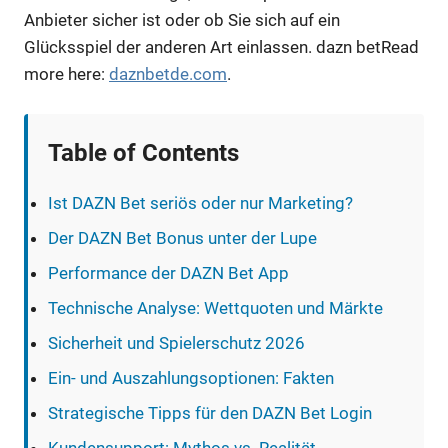
Anbieter sicher ist oder ob Sie sich auf ein
Glücksspiel der anderen Art einlassen. dazn betRead
more here:
daznbetde.com
.
Table of Contents
Ist DAZN Bet seriös oder nur Marketing?
Der DAZN Bet Bonus unter der Lupe
Performance der DAZN Bet App
Technische Analyse: Wettquoten und Märkte
Sicherheit und Spielerschutz 2026
Ein- und Auszahlungsoptionen: Fakten
Strategische Tipps für den DAZN Bet Login
Kundensupport: Mythos vs. Realität