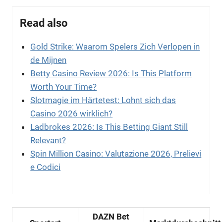
Read also
Gold Strike: Waarom Spelers Zich Verlopen in
de Mijnen
Betty Casino Review 2026: Is This Platform
Worth Your Time?
Slotmagie im Härtetest: Lohnt sich das
Casino 2026 wirklich?
Ladbrokes 2026: Is This Betting Giant Still
Relevant?
Spin Million Casino: Valutazione 2026, Prelievi
e Codici
DAZN Bet