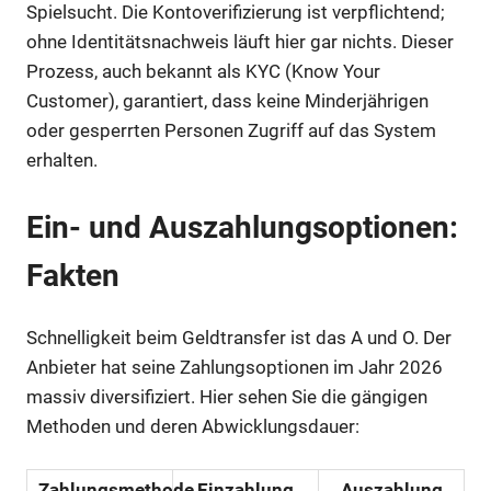
Spielsucht. Die Kontoverifizierung ist verpflichtend;
ohne Identitätsnachweis läuft hier gar nichts. Dieser
Prozess, auch bekannt als KYC (Know Your
Customer), garantiert, dass keine Minderjährigen
oder gesperrten Personen Zugriff auf das System
erhalten.
Ein- und Auszahlungsoptionen:
Fakten
Schnelligkeit beim Geldtransfer ist das A und O. Der
Anbieter hat seine Zahlungsoptionen im Jahr 2026
massiv diversifiziert. Hier sehen Sie die gängigen
Methoden und deren Abwicklungsdauer:
Zahlungsmethode
Einzahlung
Auszahlung