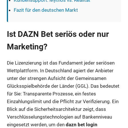
Fazit für den deutschen Markt
Ist DAZN Bet seriös oder nur
Marketing?
Die Lizenzierung ist das Fundament jeder seriösen
Wettplattform. In Deutschland agiert der Anbieter
unter der strengen Aufsicht der Gemeinsamen
Glücksspielbehörde der Länder (GGL). Das bedeutet
für Sie: Transparente Prozesse, ein festes
Einzahlungslimit und die Pflicht zur Verifizierung. Ein
Blick auf die Sicherheitsarchitektur zeigt, dass
Verschlüsselungstechnologien auf Bankenniveau
eingesetzt werden, um den
dazn bet login