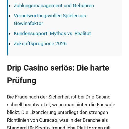
Zahlungsmanagement und Gebühren
Verantwortungsvolles Spielen als
Gewinnfaktor
Kundensupport: Mythos vs. Realität
Zukunftsprognose 2026
Drip Casino seriös: Die harte
Prüfung
Die Frage nach der Sicherheit ist bei Drip Casino
schnell beantwortet, wenn man hinter die Fassade
blickt. Die Lizenzierung unterliegt den strengen
Richtlinien von Curacao, was in der Branche als
Standard für Krypto-freundliche Plattformen gilt.