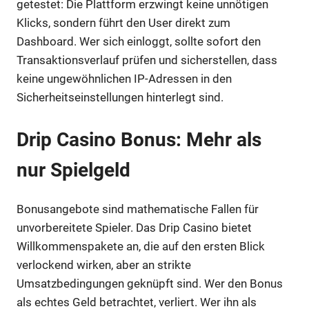
getestet: Die Plattform erzwingt keine unnötigen
Klicks, sondern führt den User direkt zum
Dashboard. Wer sich einloggt, sollte sofort den
Transaktionsverlauf prüfen und sicherstellen, dass
keine ungewöhnlichen IP-Adressen in den
Sicherheitseinstellungen hinterlegt sind.
Drip Casino Bonus: Mehr als
nur Spielgeld
Bonusangebote sind mathematische Fallen für
unvorbereitete Spieler. Das Drip Casino bietet
Willkommenspakete an, die auf den ersten Blick
verlockend wirken, aber an strikte
Umsatzbedingungen geknüpft sind. Wer den Bonus
als echtes Geld betrachtet, verliert. Wer ihn als