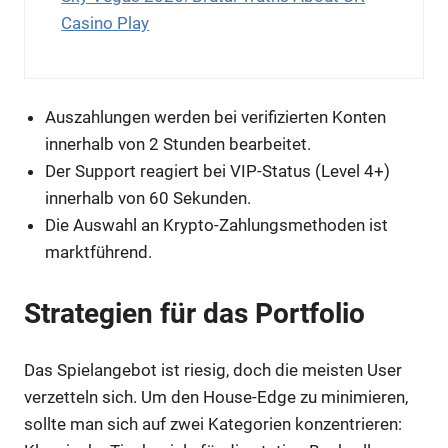
Casino Play
Auszahlungen werden bei verifizierten Konten
innerhalb von 2 Stunden bearbeitet.
Der Support reagiert bei VIP-Status (Level 4+)
innerhalb von 60 Sekunden.
Die Auswahl an Krypto-Zahlungsmethoden ist
marktführend.
Strategien für das Portfolio
Das Spielangebot ist riesig, doch die meisten User
verzetteln sich. Um den House-Edge zu minimieren,
sollte man sich auf zwei Kategorien konzentrieren: