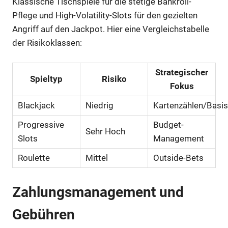
Klassische Tischspiele für die stetige Bankroll-
Pflege und High-Volatility-Slots für den gezielten
Angriff auf den Jackpot. Hier eine Vergleichstabelle
der Risikoklassen:
Strategischer
Spieltyp
Risiko
Fokus
Blackjack
Niedrig
Kartenzählen/Basis
Progressive
Budget-
Sehr Hoch
Slots
Management
Roulette
Mittel
Outside-Bets
Zahlungsmanagement und
Gebühren