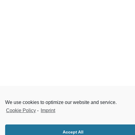
We use cookies to optimize our website and service.
Cookie Policy
-
Imprint
Accept All