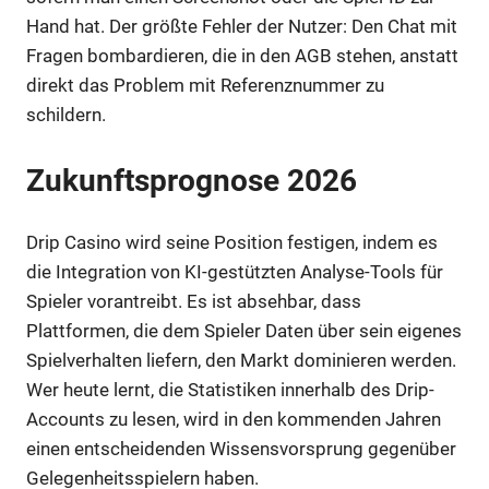
Hand hat. Der größte Fehler der Nutzer: Den Chat mit
Fragen bombardieren, die in den AGB stehen, anstatt
direkt das Problem mit Referenznummer zu
schildern.
Zukunftsprognose 2026
Drip Casino wird seine Position festigen, indem es
die Integration von KI-gestützten Analyse-Tools für
Spieler vorantreibt. Es ist absehbar, dass
Plattformen, die dem Spieler Daten über sein eigenes
Spielverhalten liefern, den Markt dominieren werden.
Wer heute lernt, die Statistiken innerhalb des Drip-
Accounts zu lesen, wird in den kommenden Jahren
einen entscheidenden Wissensvorsprung gegenüber
Gelegenheitsspielern haben.