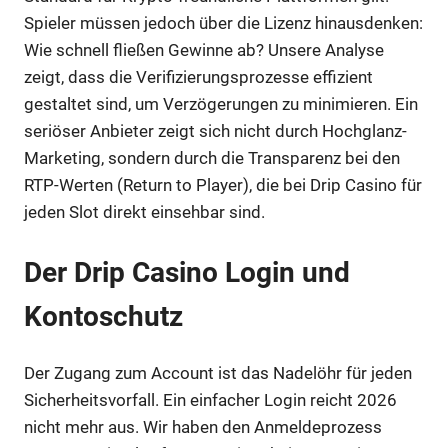
Spieler müssen jedoch über die Lizenz hinausdenken:
Wie schnell fließen Gewinne ab? Unsere Analyse
zeigt, dass die Verifizierungsprozesse effizient
gestaltet sind, um Verzögerungen zu minimieren. Ein
seriöser Anbieter zeigt sich nicht durch Hochglanz-
Marketing, sondern durch die Transparenz bei den
RTP-Werten (Return to Player), die bei Drip Casino für
jeden Slot direkt einsehbar sind.
Der Drip Casino Login und
Kontoschutz
Der Zugang zum Account ist das Nadelöhr für jeden
Sicherheitsvorfall. Ein einfacher Login reicht 2026
nicht mehr aus. Wir haben den Anmeldeprozess