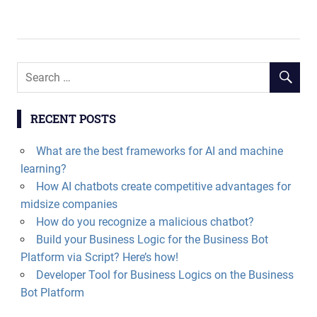
RECENT POSTS
What are the best frameworks for AI and machine
learning?
How AI chatbots create competitive advantages for
midsize companies
How do you recognize a malicious chatbot?
Build your Business Logic for the Business Bot
Platform via Script? Here’s how!
Developer Tool for Business Logics on the Business
Bot Platform