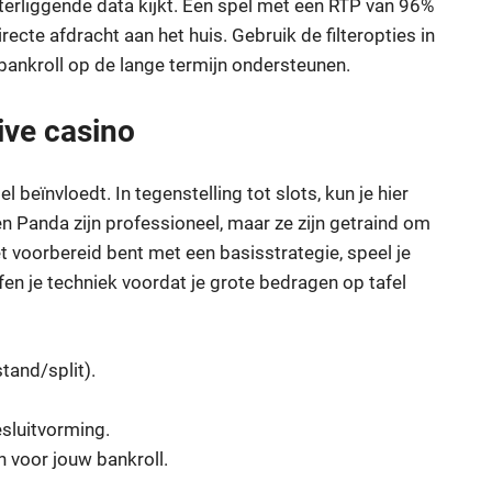
hterliggende data kijkt. Een spel met een RTP van 96%
recte afdracht aan het huis. Gebruik de filteropties in
 bankroll op de lange termijn ondersteunen.
ive casino
l beïnvloedt. In tegenstelling tot slots, kun je hier
en Panda zijn professioneel, maar ze zijn getraind om
et voorbereid bent met een basisstrategie, speel je
en je techniek voordat je grote bedragen op tafel
tand/split).
sluitvorming.
en voor jouw bankroll.