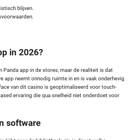
stisch blijven.
usvoorwaarden.
pp in 2026?
 Panda app in de stores, maar de realiteit is dat
ve app neemt onnodig ruimte in en is vaak onderhevig
ace van dit casino is geoptimaliseerd voor touch-
based ervaring die qua snelheid niet onderdoet voor
n software