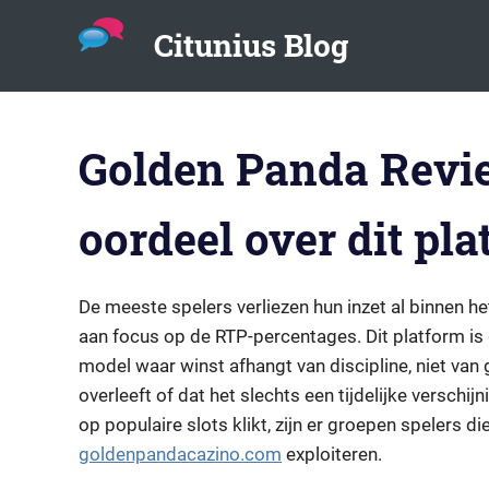
Citunius Blog
The
Skip
blog
to
all
Golden Panda Revie
about
content
chatbots,
instant
oordeel over dit pl
messenger,
chatbot
platforms
in
De meeste spelers verliezen hun inzet al binnen h
the
aan focus op de RTP-percentages. Dit platform is 
corporate
model waar winst afhangt van discipline, niet van 
environment.
overleeft of dat het slechts een tijdelijke verschij
op populaire slots klikt, zijn er groepen spelers 
goldenpandacazino.com
exploiteren.