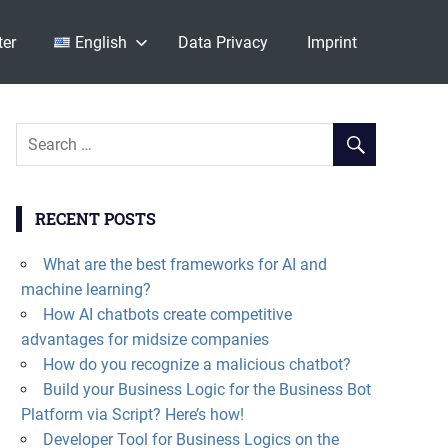
ter
English
Data Privacy
Imprint
RECENT POSTS
What are the best frameworks for AI and
machine learning?
How AI chatbots create competitive
advantages for midsize companies
How do you recognize a malicious chatbot?
Build your Business Logic for the Business Bot
Platform via Script? Here’s how!
Developer Tool for Business Logics on the