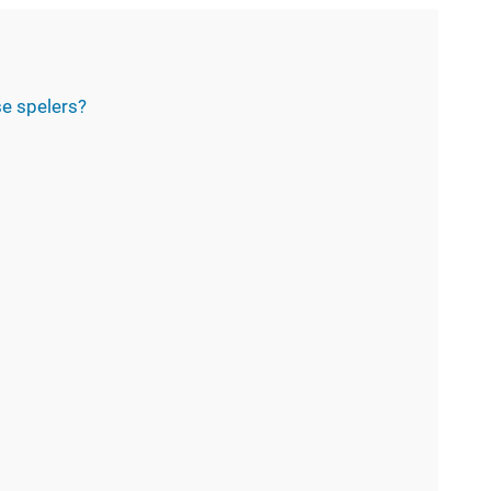
e spelers?