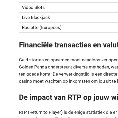
Video Slots
Live Blackjack
Roulette (Europees)
Financiële transacties en valu
Geld storten en opnemen moet naadloos verlopen.
Golden Panda ondersteunt diverse methoden, waar
ten goede komt. De verwerkingstijd is een directe i
casino moet wachten op inkomsten om jou uit te beta
De impact van RTP op jouw w
RTP (Return to Player) is de enige statistiek die e