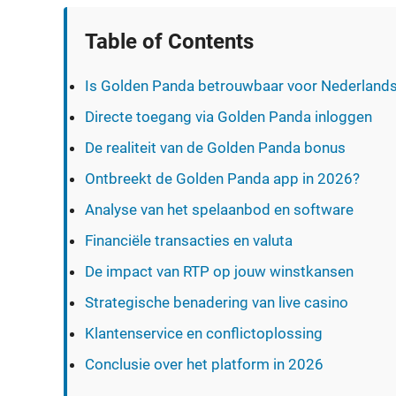
Table of Contents
Is Golden Panda betrouwbaar voor Nederlands
Directe toegang via Golden Panda inloggen
De realiteit van de Golden Panda bonus
Ontbreekt de Golden Panda app in 2026?
Analyse van het spelaanbod en software
Financiële transacties en valuta
De impact van RTP op jouw winstkansen
Strategische benadering van live casino
Klantenservice en conflictoplossing
Conclusie over het platform in 2026