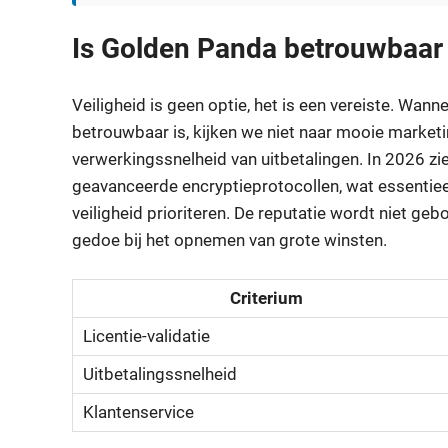
Is Golden Panda betrouwbaar
Veiligheid is geen optie, het is een vereiste. Wa
betrouwbaar is, kijken we niet naar mooie marketi
verwerkingssnelheid van uitbetalingen. In 2026 z
geavanceerde encryptieprotocollen, wat essentieel 
veiligheid prioriteren. De reputatie wordt niet 
gedoe bij het opnemen van grote winsten.
Criterium
Licentie-validatie
Uitbetalingssnelheid
Klantenservice