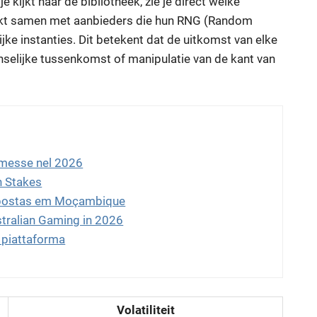
e kijkt naar de bibliotheek, zie je direct welke
rkt samen met aanbieders die hun RNG (Random
ke instanties. Dit betekent dat de uitkomst van elke
enselijke tussenkomst of manipulatie van de kant van
ommesse nel 2026
h Stakes
Apostas em Moçambique
tralian Gaming in 2026
 piattaforma
Volatiliteit