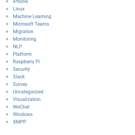
iPhone
Linux
Machine Learning
Microsoft Teams
Migration
Monitoring
NLP
Platform
Raspberry Pi
Security
Slack
Survey
Uncategorized
Visualization
WeChat
Windows
XMPP