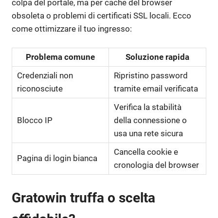
colpa del portale, ma per cache del browser
obsoleta o problemi di certificati SSL locali. Ecco
come ottimizzare il tuo ingresso:
Problema comune
Soluzione rapida
Credenziali non
Ripristino password
riconosciute
tramite email verificata
Verifica la stabilità
Blocco IP
della connessione o
usa una rete sicura
Cancella cookie e
Pagina di login bianca
cronologia del browser
Gratowin truffa o scelta