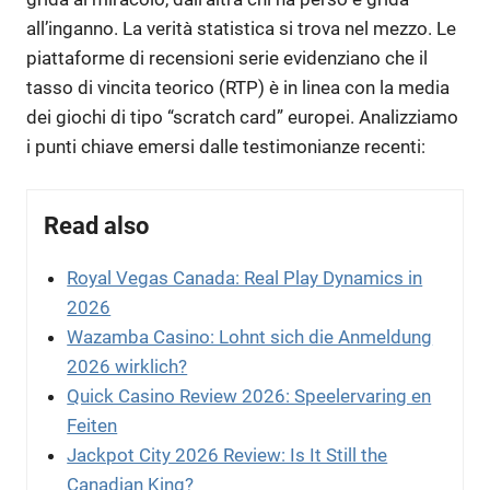
all’inganno. La verità statistica si trova nel mezzo. Le
piattaforme di recensioni serie evidenziano che il
tasso di vincita teorico (RTP) è in linea con la media
dei giochi di tipo “scratch card” europei. Analizziamo
i punti chiave emersi dalle testimonianze recenti:
Read also
Royal Vegas Canada: Real Play Dynamics in
2026
Wazamba Casino: Lohnt sich die Anmeldung
2026 wirklich?
Quick Casino Review 2026: Speelervaring en
Feiten
Jackpot City 2026 Review: Is It Still the
Canadian King?