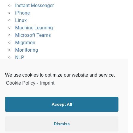
Instant Messenger
iPhone
Linux
Machine Learning
Microsoft Teams
Migration
Monitoring
NLP
Platform
Raspberry Pi
We use cookies to optimize our website and service.
Security
Cookie Policy
-
Imprint
Slack
Survey
Uncategorized
Accept All
Visualization
WeChat
Windows
Dismiss
XMPP