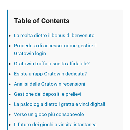
Table of Contents
La realtà dietro il bonus di benvenuto
Procedura di accesso: come gestire il
Gratowin login
Gratowin truffa o scelta affidabile?
Esiste un’app Gratowin dedicata?
Analisi delle Gratowin recensioni
Gestione dei depositi e prelievi
La psicologia dietro i gratta e vinci digitali
Verso un gioco più consapevole
Il futuro dei giochi a vincita istantanea