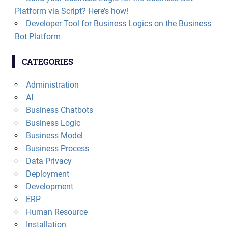
Platform via Script? Here’s how!
Developer Tool for Business Logics on the Business
Bot Platform
CATEGORIES
Administration
AI
Business Chatbots
Business Logic
Business Model
Business Process
Data Privacy
Deployment
Development
ERP
Human Resource
Installation