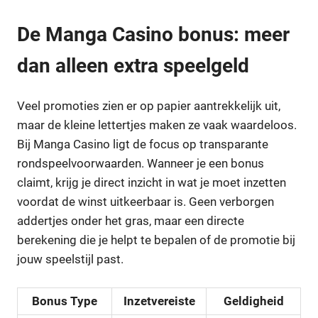
De Manga Casino bonus: meer
dan alleen extra speelgeld
Veel promoties zien er op papier aantrekkelijk uit,
maar de kleine lettertjes maken ze vaak waardeloos.
Bij Manga Casino ligt de focus op transparante
rondspeelvoorwaarden. Wanneer je een bonus
claimt, krijg je direct inzicht in wat je moet inzetten
voordat de winst uitkeerbaar is. Geen verborgen
addertjes onder het gras, maar een directe
berekening die je helpt te bepalen of de promotie bij
jouw speelstijl past.
Bonus Type
Inzetvereiste
Geldigheid