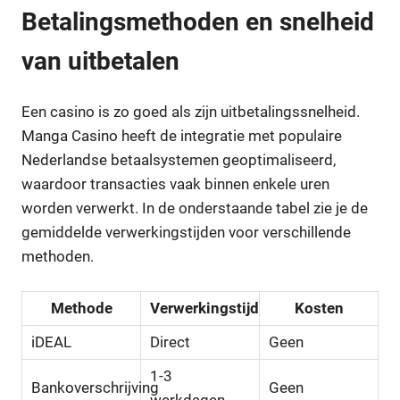
Betalingsmethoden en snelheid
van uitbetalen
Een casino is zo goed als zijn uitbetalingssnelheid.
Manga Casino heeft de integratie met populaire
Nederlandse betaalsystemen geoptimaliseerd,
waardoor transacties vaak binnen enkele uren
worden verwerkt. In de onderstaande tabel zie je de
gemiddelde verwerkingstijden voor verschillende
methoden.
Methode
Verwerkingstijd
Kosten
iDEAL
Direct
Geen
1-3
Bankoverschrijving
Geen