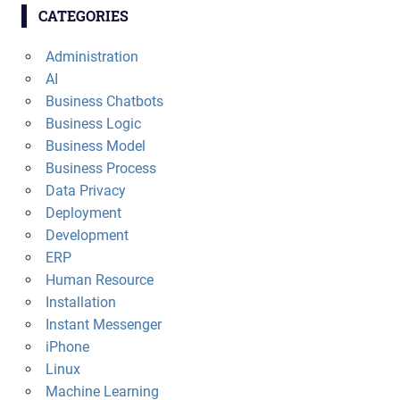
CATEGORIES
Administration
AI
Business Chatbots
Business Logic
Business Model
Business Process
Data Privacy
Deployment
Development
ERP
Human Resource
Installation
Instant Messenger
iPhone
Linux
Machine Learning