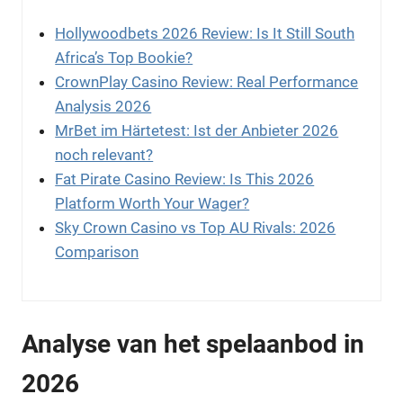
Hollywoodbets 2026 Review: Is It Still South
Africa’s Top Bookie?
CrownPlay Casino Review: Real Performance
Analysis 2026
MrBet im Härtetest: Ist der Anbieter 2026
noch relevant?
Fat Pirate Casino Review: Is This 2026
Platform Worth Your Wager?
Sky Crown Casino vs Top AU Rivals: 2026
Comparison
Analyse van het spelaanbod in
2026