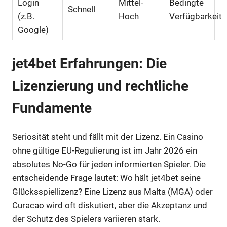
Login
Mittel-
Bedingte
Schnell
(z.B.
Hoch
Verfügbarkeit
Google)
jet4bet Erfahrungen: Die
Lizenzierung und rechtliche
Fundamente
Seriosität steht und fällt mit der Lizenz. Ein Casino
ohne gültige EU-Regulierung ist im Jahr 2026 ein
absolutes No-Go für jeden informierten Spieler. Die
entscheidende Frage lautet: Wo hält jet4bet seine
Glücksspiellizenz? Eine Lizenz aus Malta (MGA) oder
Curacao wird oft diskutiert, aber die Akzeptanz und
der Schutz des Spielers variieren stark.