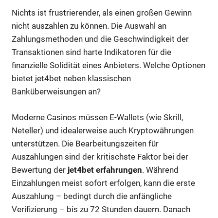
Nichts ist frustrierender, als einen großen Gewinn
nicht auszahlen zu können. Die Auswahl an
Zahlungsmethoden und die Geschwindigkeit der
Transaktionen sind harte Indikatoren für die
finanzielle Solidität eines Anbieters. Welche Optionen
bietet jet4bet neben klassischen
Banküberweisungen an?
Moderne Casinos müssen E-Wallets (wie Skrill,
Neteller) und idealerweise auch Kryptowährungen
unterstützen. Die Bearbeitungszeiten für
Auszahlungen sind der kritischste Faktor bei der
Bewertung der
jet4bet erfahrungen
. Während
Einzahlungen meist sofort erfolgen, kann die erste
Auszahlung – bedingt durch die anfängliche
Verifizierung – bis zu 72 Stunden dauern. Danach