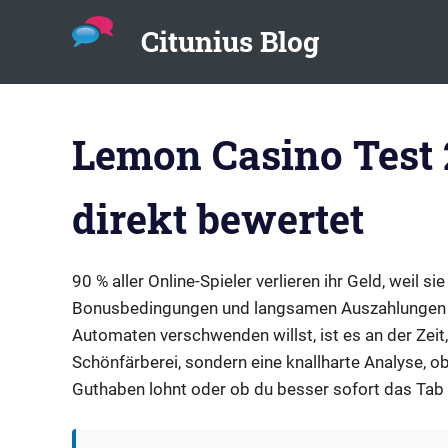
Citunius Blog
The
Skip
blog
to
all
Lemon Casino Test 
about
content
chatbots,
instant
direkt bewertet
messenger,
chatbot
platforms
in
90 % aller Online-Spieler verlieren ihr Geld, weil s
the
Bonusbedingungen und langsamen Auszahlungen se
corporate
Automaten verschwenden willst, ist es an der Zeit, 
environment.
Schönfärberei, sondern eine knallharte Analyse, o
Guthaben lohnt oder ob du besser sofort das Tab 