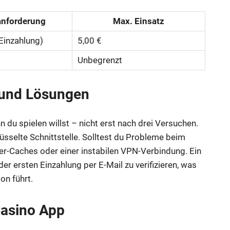
nforderung
Max. Einsatz
Einzahlung)
5,00 €
Unbegrenzt
 und Lösungen
du spielen willst – nicht erst nach drei Versuchen.
lüsselte Schnittstelle. Solltest du Probleme beim
ser-Caches oder einer instabilen VPN-Verbindung. Ein
der ersten Einzahlung per E-Mail zu verifizieren, was
on führt.
Casino App