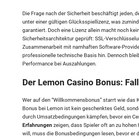
Die Frage nach der Sicherheit beschäftigt jeden, d
unter einer gültigen Glücksspiellizenz, was zumi
garantiert. Doch eine Lizenz allein macht noch kei
Sicherheitsarchitektur geprüft: SSL-Verschlüsselun
Zusammenarbeit mit namhaften Software-Provider
professionelle technische Basis hin. Dennoch bleib
Performance bei Auszahlungen.
Der Lemon Casino Bonus: Fal
Wer auf den “Willkommensbonus” starrt wie das Ka
Bonus bei Lemon ist kein geschenktes Geld, sonde
durch Umsatzbedingungen kämpfen, bevor ein Cen
Erfahrungen
zeigen, dass Spieler oft an zu hohen
will, muss die Bonusbedingungen lesen, bevor er d