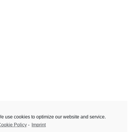
e use cookies to optimize our website and service.
ookie Policy
-
Imprint