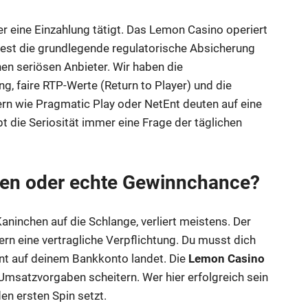
er eine Einzahlung tätigt. Das Lemon Casino operiert
ndest die grundlegende regulatorische Absicherung
nen seriösen Anbieter. Wir haben die
g, faire RTP-Werte (Return to Player) und die
n wie Pragmatic Play oder NetEnt deuten auf eine
t die Seriosität immer eine Frage der täglichen
len oder echte Gewinnchance?
ninchen auf die Schlange, verliert meistens. Der
rn eine vertragliche Verpflichtung. Du musst dich
t auf deinem Bankkonto landet. Die
Lemon Casino
 Umsatzvorgaben scheitern. Wer hier erfolgreich sein
en ersten Spin setzt.