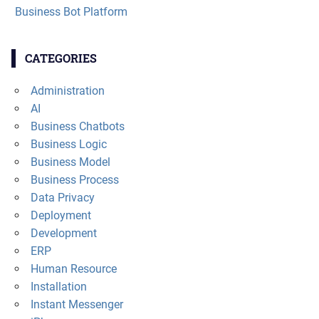
Business Bot Platform
CATEGORIES
Administration
AI
Business Chatbots
Business Logic
Business Model
Business Process
Data Privacy
Deployment
Development
ERP
Human Resource
Installation
Instant Messenger