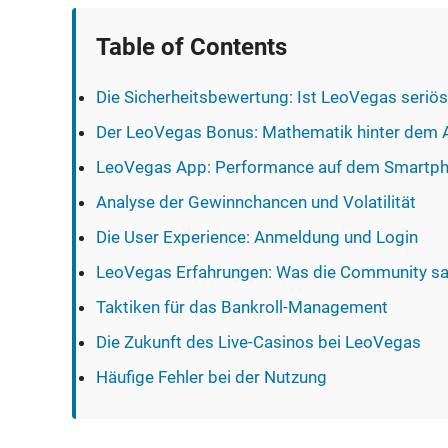
Table of Contents
Die Sicherheitsbewertung: Ist LeoVegas seriö
Der LeoVegas Bonus: Mathematik hinter dem
LeoVegas App: Performance auf dem Smartp
Analyse der Gewinnchancen und Volatilität
Die User Experience: Anmeldung und Login
LeoVegas Erfahrungen: Was die Community s
Taktiken für das Bankroll-Management
Die Zukunft des Live-Casinos bei LeoVegas
Häufige Fehler bei der Nutzung