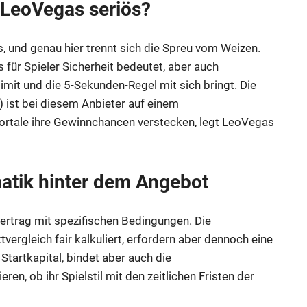
 LeoVegas seriös?
, und genau hier trennt sich die Spreu vom Weizen.
 für Spieler Sicherheit bedeutet, aber auch
mit und die 5-Sekunden-Regel mit sich bringt. Die
) ist bei diesem Anbieter auf einem
ortale ihre Gewinnchancen verstecken, legt LeoVegas
tik hinter dem Angebot
Vertrag mit spezifischen Bedingungen. Die
rgleich fair kalkuliert, erfordern aber dennoch eine
Startkapital, bindet aber auch die
ren, ob ihr Spielstil mit den zeitlichen Fristen der