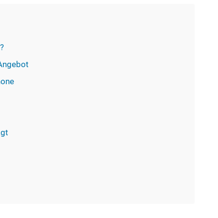
s?
 Angebot
hone
agt