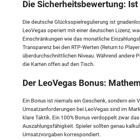
Die Sicherheitsbewertung: Ist
Die deutsche Glücksspielregulierung ist gnadenlos
LeoVegas operiert mit einer deutschen Lizenz, was
Einschränkungen wie das monatliche Einzahlungsli
Transparenz bei den RTP-Werten (Return to Player
überdurchschnittlichen Niveau. Während andere P
die Karten offen auf den Tisch.
Der LeoVegas Bonus: Mathema
Ein Bonus ist niemals ein Geschenk, sondern ein 
Umsatzanforderungen bei LeoVegas sind im Marktve
klare Taktik. Ein 100% Bonus verdoppelt zwar das 
Auszahlungsfähigkeit. Spieler sollten genau kalkulie
Umsatzvorgaben korrespondiert.