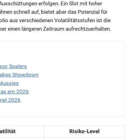
 Ausschüttungen erfolgen. Ein Slot mit hoher
hnen schnell auf, bietet aber das Potenzial für
io aus verschiedenen Volatilitätsstufen ist die
r einen längeren Zeitraum aufrechtzuerhalten.
voor Spelers
Stakes Showdown
 Aussies
stas em 2026
 nel 2026
atilität
Risiko-Level