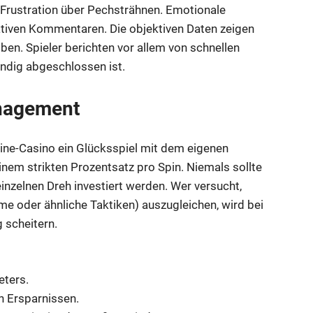
e Frustration über Pechsträhnen. Emotionale
ativen Kommentaren. Die objektiven Daten zeigen
en. Spieler berichten vor allem von schnellen
ändig abgeschlossen ist.
anagement
nline-Casino ein Glücksspiel mit dem eigenen
nem strikten Prozentsatz pro Spin. Niemals sollte
nzelnen Dreh investiert werden. Wer versucht,
me oder ähnliche Taktiken) auszugleichen, wird bei
 scheitern.
eters.
n Ersparnissen.