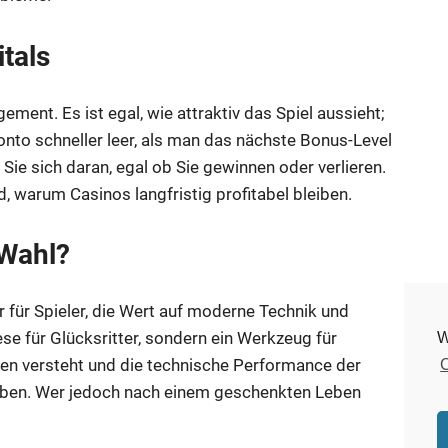
tals
ment. Es ist egal, wie attraktiv das Spiel aussieht;
onto schneller leer, als man das nächste Bonus-Level
n Sie sich daran, egal ob Sie gewinnen oder verlieren.
 warum Casinos langfristig profitabel bleiben.
 Wahl?
r für Spieler, die Wert auf moderne Technik und
ese für Glücksritter, sondern ein Werkzeug für
W
gen versteht und die technische Performance der
C
t haben. Wer jedoch nach einem geschenkten Leben