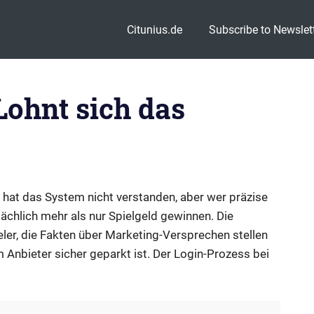
Citunius.de
Subscribe to Newslet
Lohnt sich das
 hat das System nicht verstanden, aber wer präzise
atsächlich mehr als nur Spielgeld gewinnen. Die
ieler, die Fakten über Marketing-Versprechen stellen
m Anbieter sicher geparkt ist. Der Login-Prozess bei