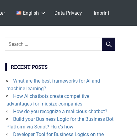
ter
English
Data Privacy
Imprint
RECENT POSTS
What are the best frameworks for AI and
machine learning?
How AI chatbots create competitive
advantages for midsize companies
How do you recognize a malicious chatbot?
Build your Business Logic for the Business Bot
Platform via Script? Here’s how!
Developer Tool for Business Logics on the