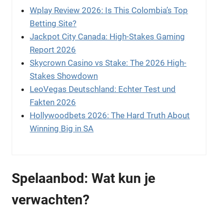
Wplay Review 2026: Is This Colombia’s Top
Betting Site?
Jackpot City Canada: High-Stakes Gaming
Report 2026
Skycrown Casino vs Stake: The 2026 High-
Stakes Showdown
LeoVegas Deutschland: Echter Test und
Fakten 2026
Hollywoodbets 2026: The Hard Truth About
Winning Big in SA
Spelaanbod: Wat kun je
verwachten?