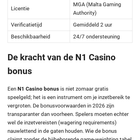
MGA (Malta Gaming
Licentie
Authority)
Verificatietijd
Gemiddeld 2 uur
Beschikbaarheid
24/7 ondersteuning
De kracht van de N1 Casino
bonus
Een
N1 Casino bonus
is niet zomaar gratis
speelgeld; het is een instrument om je inzetbereik te
vergroten. De bonusvoorwaarden in 2026 zijn
transparanter dan voorheen. Spelers moeten echter
wel de inzetvereisten (wagering requirements)
nauwlettend in de gaten houden. Wie de bonus
claimt zonder de bijbehorende game-weighting tabel