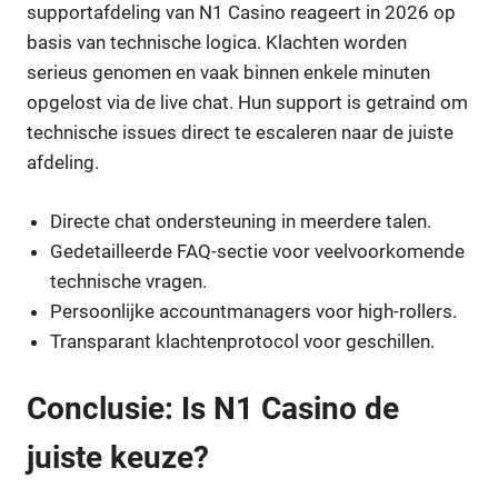
supportafdeling van N1 Casino reageert in 2026 op
basis van technische logica. Klachten worden
serieus genomen en vaak binnen enkele minuten
opgelost via de live chat. Hun support is getraind om
technische issues direct te escaleren naar de juiste
afdeling.
Directe chat ondersteuning in meerdere talen.
Gedetailleerde FAQ-sectie voor veelvoorkomende
technische vragen.
Persoonlijke accountmanagers voor high-rollers.
Transparant klachtenprotocol voor geschillen.
Conclusie: Is N1 Casino de
juiste keuze?