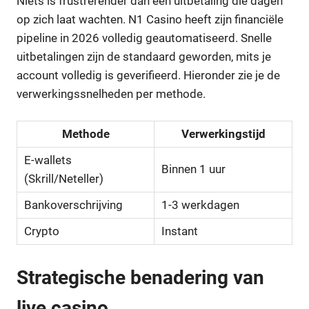
Niets is frustrerender dan een uitbetaling die dagen
op zich laat wachten. N1 Casino heeft zijn financiële
pipeline in 2026 volledig geautomatiseerd. Snelle
uitbetalingen zijn de standaard geworden, mits je
account volledig is geverifieerd. Hieronder zie je de
verwerkingssnelheden per methode.
Methode
Verwerkingstijd
E-wallets
Binnen 1 uur
(Skrill/Neteller)
Bankoverschrijving
1-3 werkdagen
Crypto
Instant
Strategische benadering van
live casino