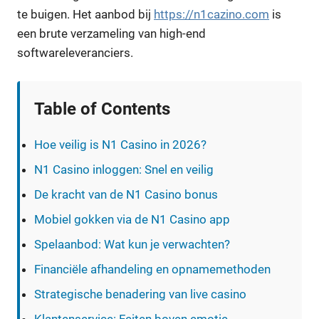
te buigen. Het aanbod bij
https://n1cazino.com
is
een brute verzameling van high-end
softwareleveranciers.
Table of Contents
Hoe veilig is N1 Casino in 2026?
N1 Casino inloggen: Snel en veilig
De kracht van de N1 Casino bonus
Mobiel gokken via de N1 Casino app
Spelaanbod: Wat kun je verwachten?
Financiële afhandeling en opnamemethoden
Strategische benadering van live casino
Klantenservice: Feiten boven emotie