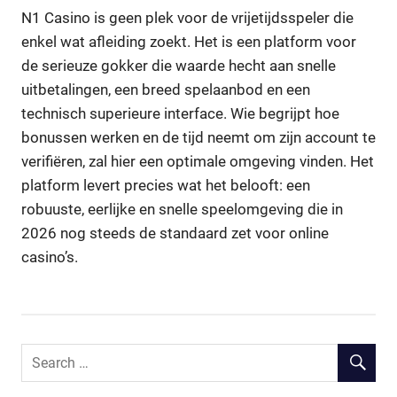
N1 Casino is geen plek voor de vrijetijdsspeler die
enkel wat afleiding zoekt. Het is een platform voor
de serieuze gokker die waarde hecht aan snelle
uitbetalingen, een breed spelaanbod en een
technisch superieure interface. Wie begrijpt hoe
bonussen werken en de tijd neemt om zijn account te
verifiëren, zal hier een optimale omgeving vinden. Het
platform levert precies wat het belooft: een
robuuste, eerlijke en snelle speelomgeving die in
2026 nog steeds de standaard zet voor online
casino’s.