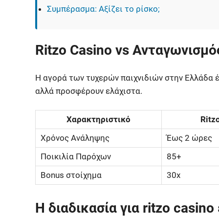
Συμπέρασμα: Αξίζει το ρίσκο;
Ritzo Casino vs Ανταγωνισμό
Η αγορά των τυχερών παιχνιδιών στην Ελλάδα έ
αλλά προσφέρουν ελάχιστα.
Χαρακτηριστικό
Ritz
Χρόνος Ανάληψης
Έως 2 ώρες
Ποικιλία Παρόχων
85+
Bonus στοίχημα
30x
Η διαδικασία για ritzo casi