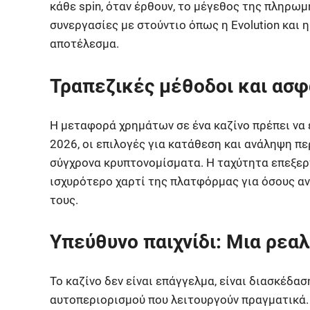
κάθε spin, όταν έρθουν, το μέγεθος της πληρωμ
συνεργασίες με στούντιο όπως η Evolution και 
αποτέλεσμα.
Τραπεζικές μέθοδοι και ασ
Η μεταφορά χρημάτων σε ένα καζίνο πρέπει να 
2026, οι επιλογές για κατάθεση και ανάληψη π
σύγχρονα κρυπτονομίσματα. Η ταχύτητα επεξε
ισχυρότερο χαρτί της πλατφόρμας για όσους α
τους.
Υπεύθυνο παιχνίδι: Μια ρεα
Το καζίνο δεν είναι επάγγελμα, είναι διασκέδα
αυτοπεριορισμού που λειτουργούν πραγματικά. Α