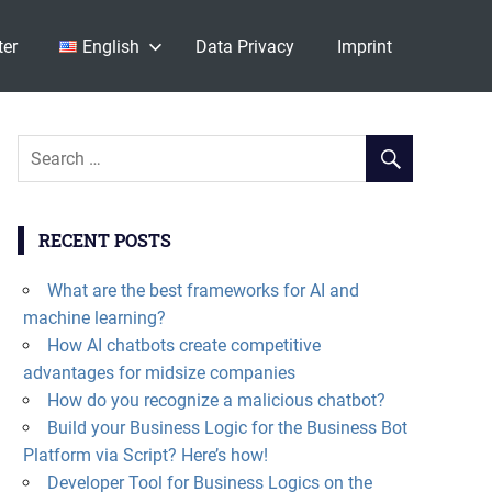
ter
English
Data Privacy
Imprint
RECENT POSTS
What are the best frameworks for AI and
machine learning?
How AI chatbots create competitive
advantages for midsize companies
How do you recognize a malicious chatbot?
Build your Business Logic for the Business Bot
Platform via Script? Here’s how!
Developer Tool for Business Logics on the