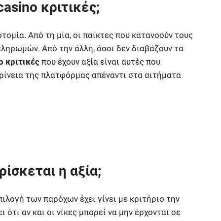
casino κριτικές;
τομία. Από τη μία, οι παίκτες που κατανοούν τους
ληρωμών. Από την άλλη, όσοι δεν διαβάζουν τα
no κριτικές
που έχουν αξία είναι αυτές που
κρίνεια της πλατφόρμας απέναντι στα αιτήματα
ρίσκεται η αξία;
 επιλογή των παρόχων έχει γίνει με κριτήριο την
ι ότι αν και οι νίκες μπορεί να μην έρχονται σε