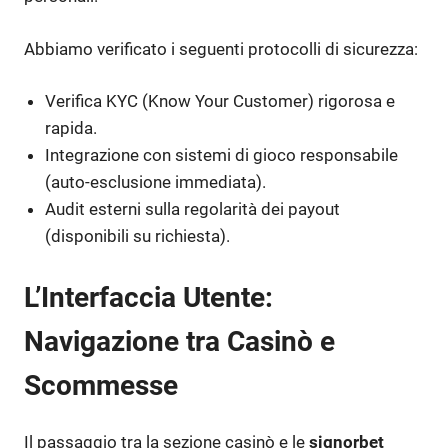
Abbiamo verificato i seguenti protocolli di sicurezza:
Verifica KYC (Know Your Customer) rigorosa e
rapida.
Integrazione con sistemi di gioco responsabile
(auto-esclusione immediata).
Audit esterni sulla regolarità dei payout
(disponibili su richiesta).
L’Interfaccia Utente:
Navigazione tra Casinò e
Scommesse
Il passaggio tra la sezione casinò e le
signorbet