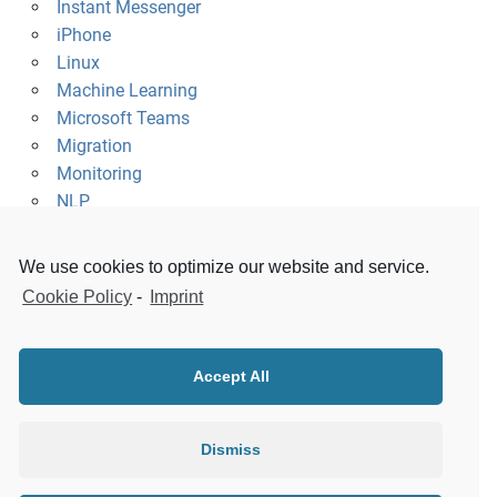
Instant Messenger
iPhone
Linux
Machine Learning
Microsoft Teams
Migration
Monitoring
NLP
Platform
Raspberry Pi
We use cookies to optimize our website and service.
Security
Cookie Policy
-
Imprint
Slack
Survey
Uncategorized
Accept All
Visualization
WeChat
Windows
Dismiss
XMPP