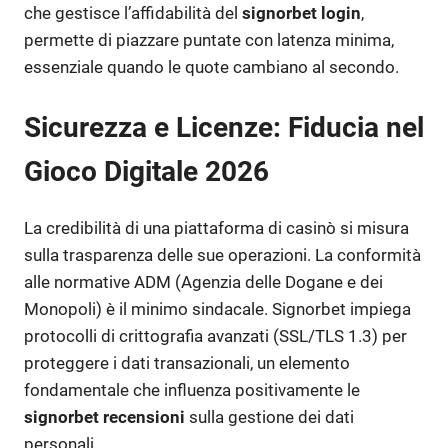
che gestisce l’affidabilità del
signorbet login
,
permette di piazzare puntate con latenza minima,
essenziale quando le quote cambiano al secondo.
Sicurezza e Licenze: Fiducia nel
Gioco Digitale 2026
La credibilità di una piattaforma di casinò si misura
sulla trasparenza delle sue operazioni. La conformità
alle normative ADM (Agenzia delle Dogane e dei
Monopoli) è il minimo sindacale. Signorbet impiega
protocolli di crittografia avanzati (SSL/TLS 1.3) per
proteggere i dati transazionali, un elemento
fondamentale che influenza positivamente le
signorbet recensioni
sulla gestione dei dati
personali.