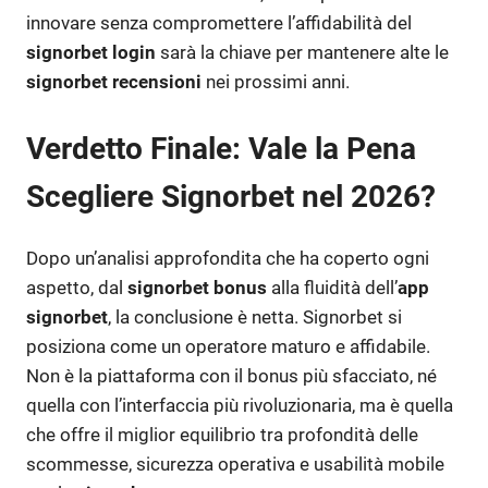
innovare senza compromettere l’affidabilità del
signorbet login
sarà la chiave per mantenere alte le
signorbet recensioni
nei prossimi anni.
Verdetto Finale: Vale la Pena
Scegliere Signorbet nel 2026?
Dopo un’analisi approfondita che ha coperto ogni
aspetto, dal
signorbet bonus
alla fluidità dell’
app
signorbet
, la conclusione è netta. Signorbet si
posiziona come un operatore maturo e affidabile.
Non è la piattaforma con il bonus più sfacciato, né
quella con l’interfaccia più rivoluzionaria, ma è quella
che offre il miglior equilibrio tra profondità delle
scommesse, sicurezza operativa e usabilità mobile