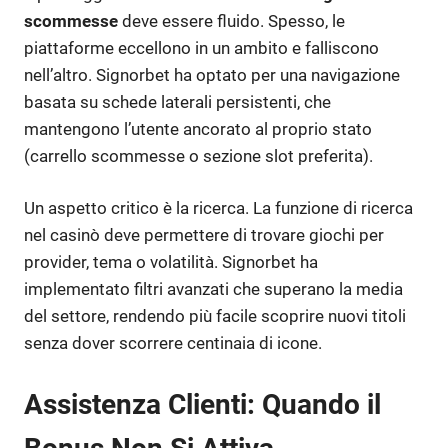
scommesse
deve essere fluido. Spesso, le
piattaforme eccellono in un ambito e falliscono
nell’altro. Signorbet ha optato per una navigazione
basata su schede laterali persistenti, che
mantengono l’utente ancorato al proprio stato
(carrello scommesse o sezione slot preferita).
Un aspetto critico è la ricerca. La funzione di ricerca
nel casinò deve permettere di trovare giochi per
provider, tema o volatilità. Signorbet ha
implementato filtri avanzati che superano la media
del settore, rendendo più facile scoprire nuovi titoli
senza dover scorrere centinaia di icone.
Assistenza Clienti: Quando il