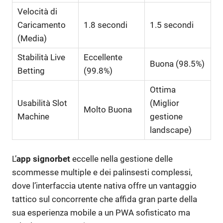
Velocità di
Caricamento
1.8 secondi
1.5 secondi
(Media)
Stabilità Live
Eccellente
Buona (98.5%)
Betting
(99.8%)
Ottima
Usabilità Slot
(Miglior
Molto Buona
Machine
gestione
landscape)
L’
app signorbet
eccelle nella gestione delle
scommesse multiple e dei palinsesti complessi,
dove l’interfaccia utente nativa offre un vantaggio
tattico sul concorrente che affida gran parte della
sua esperienza mobile a un PWA sofisticato ma