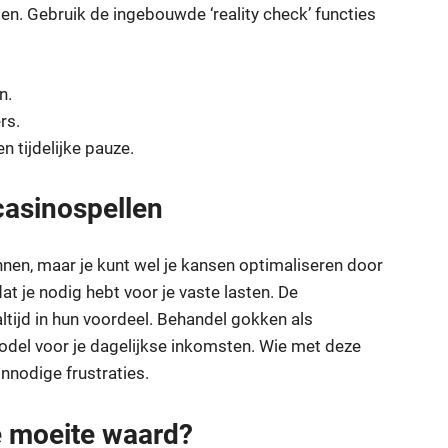
sen. Gebruik de ingebouwde ‘reality check’ functies
n.
rs.
 tijdelijke pauze.
casinospellen
nen, maar je kunt wel je kansen optimaliseren door
t je nodig hebt voor je vaste lasten. De
ltijd in hun voordeel. Behandel gokken als
model voor je dagelijkse inkomsten. Wie met deze
nnodige frustraties.
de moeite waard?