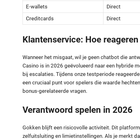
E-wallets
Direct
Creditcards
Direct
Klantenservice: Hoe reageren
Wanneer het misgaat, wil je geen chatbot die ant
Casino is in 2026 geëvolueerd naar een hybride 
bij escalaties. Tijdens onze testperiode reageerde
een cruciaal punt voor spelers die waarde hechten
bonus-gerelateerde vragen.
Verantwoord spelen in 2026
Gokken blijft een risicovolle activiteit. Dit platf
zelfuitsluiting en limietinstellingen. Als je merkt da