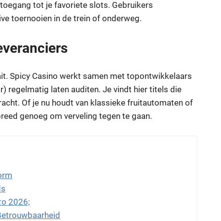
 toegang tot je favoriete slots. Gebruikers
live toernooien in de trein of onderweg.
everanciers
aait. Spicy Casino werkt samen met topontwikkelaars
gelmatig laten auditen. Je vindt hier titels die
racht. Of je nu houdt van klassieke fruitautomaten of
breed genoeg om verveling tegen te gaan.
form
ds
το 2026;
 Betrouwbaarheid