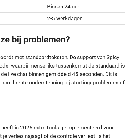
Binnen 24 uur
2-5 werkdagen
 ze bij problemen?
woordt met standaardteksten. De support van Spicy
model waarbij menselijke tussenkomst de standaard is
 de live chat binnen gemiddeld 45 seconden. Dit is
 aan directe ondersteuning bij stortingsproblemen of
orm heeft in 2026 extra tools geïmplementeerd voor
t je verlies najaagt of de controle verliest, is het