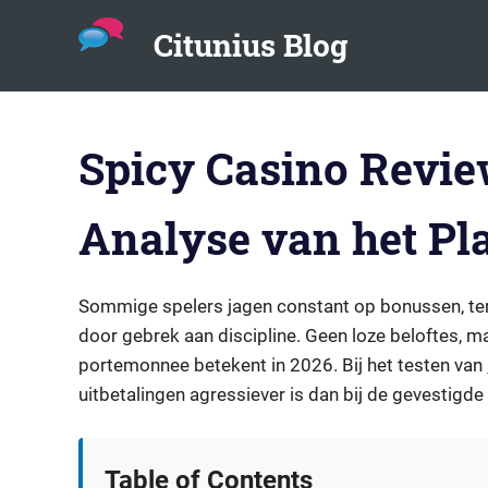
Citunius Blog
The
Skip
blog
to
all
Spicy Casino Review
about
content
chatbots,
instant
Analyse van het Pl
messenger,
chatbot
platforms
in
Sommige spelers jagen constant op bonussen, ter
the
door gebrek aan discipline. Geen loze beloftes, m
corporate
portemonnee betekent in 2026. Bij het testen van
environment.
uitbetalingen agressiever is dan bij de gevestigd
Table of Contents