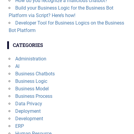
How do you recognize a malicious chatbot?
Build your Business Logic for the Business Bot
Platform via Script? Here’s how!
Developer Tool for Business Logics on the Business
Bot Platform
CATEGORIES
Administration
AI
Business Chatbots
Business Logic
Business Model
Business Process
Data Privacy
Deployment
Development
ERP
Human Resource