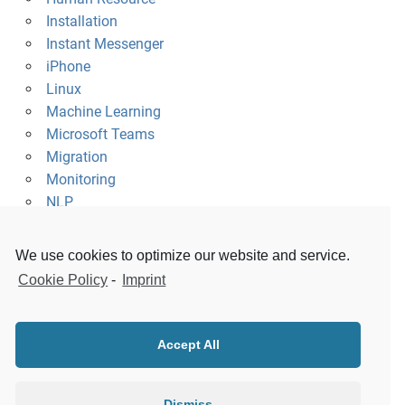
Installation
Instant Messenger
iPhone
Linux
Machine Learning
Microsoft Teams
Migration
Monitoring
NLP
Platform
Raspberry Pi
We use cookies to optimize our website and service.
Security
Cookie Policy
-
Imprint
Slack
Survey
Uncategorized
Accept All
Visualization
WeChat
Dismiss