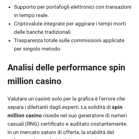
Supporto per portafogli elettronici con transazioni
in tempo reale.
Criptovalute integrate per aggirare i tempi morti
delle banche tradizionali.
Trasparenza totale sulle commissioni applicate
per singolo metodo.
Analisi delle performance spin
million casino
Valutare un casinò solo per la grafica è l’errore che
separa i dilettanti dagli esperti. La solidità di
spin
million casino
risiede nel suo generatore di numeri
casuali (RNG) certificato e auditato costantemente.
In un mercato saturo di offerte, la stabilità del