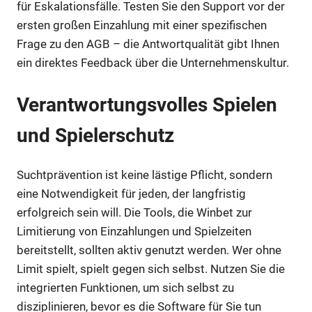
für Eskalationsfälle. Testen Sie den Support vor der
ersten großen Einzahlung mit einer spezifischen
Frage zu den AGB – die Antwortqualität gibt Ihnen
ein direktes Feedback über die Unternehmenskultur.
Verantwortungsvolles Spielen
und Spielerschutz
Suchtprävention ist keine lästige Pflicht, sondern
eine Notwendigkeit für jeden, der langfristig
erfolgreich sein will. Die Tools, die Winbet zur
Limitierung von Einzahlungen und Spielzeiten
bereitstellt, sollten aktiv genutzt werden. Wer ohne
Limit spielt, spielt gegen sich selbst. Nutzen Sie die
integrierten Funktionen, um sich selbst zu
disziplinieren, bevor es die Software für Sie tun