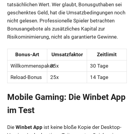
tatsächlichen Wert. Wer glaubt, Bonusguthaben sei
geschenktes Geld, hat die Umsatzbedingungen noch
nicht gelesen. Professionelle Spieler betrachten
Bonusangebote als zusätzliches Kapital zur
Risikominimierung, nicht als garantierte Gewinne.
Bonus-Art
Umsatzfaktor
Zeitlimit
Willkommenspaket
35x
30 Tage
Reload-Bonus
25x
14 Tage
Mobile Gaming: Die Winbet App
im Test
Die
Winbet App
ist keine bloße Kopie der Desktop-