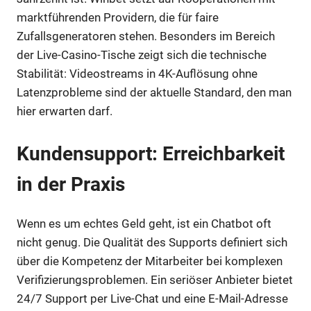
marktführenden Providern, die für faire
Zufallsgeneratoren stehen. Besonders im Bereich
der Live-Casino-Tische zeigt sich die technische
Stabilität: Videostreams in 4K-Auflösung ohne
Latenzprobleme sind der aktuelle Standard, den man
hier erwarten darf.
Kundensupport: Erreichbarkeit
in der Praxis
Wenn es um echtes Geld geht, ist ein Chatbot oft
nicht genug. Die Qualität des Supports definiert sich
über die Kompetenz der Mitarbeiter bei komplexen
Verifizierungsproblemen. Ein seriöser Anbieter bietet
24/7 Support per Live-Chat und eine E-Mail-Adresse