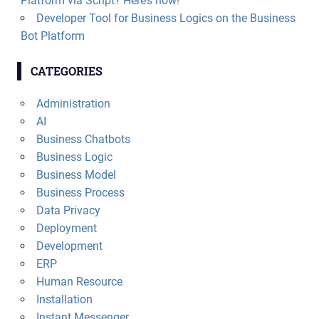
Platform via Script? Here’s how!
Developer Tool for Business Logics on the Business
Bot Platform
CATEGORIES
Administration
AI
Business Chatbots
Business Logic
Business Model
Business Process
Data Privacy
Deployment
Development
ERP
Human Resource
Installation
Instant Messenger