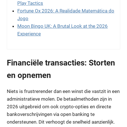
Play Tactics
Fortune Ox 2026: A Realidade Matemática do
Jogo
Moon Bingo UK: A Brutal Look at the 2026
Experience
Financiële transacties: Storten
en opnemen
Niets is frustrerender dan een winst die vastzit in een
administratieve molen. De betaalmethoden zijn in
2026 uitgebreid om ook crypto-opties en directe
bankoverschrijvingen via open banking te
ondersteunen. Dit verhoogt de snelheid aanzienlijk.