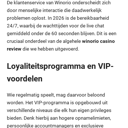
De klantenservice van Winorio onderscheidt zich
door menselijke interactie die daadwerkelijk
problemen oplost. In 2026 is de bereikbaarheid
24/7, waarbij de wachttijden voor de live chat
gemiddeld onder de 60 seconden blijven. Dit is een
cruciaal onderdeel van de algehele
winorio casino
review
die we hebben uitgevoerd.
Loyaliteitsprogramma en VIP-
voordelen
Wie regelmatig speelt, mag daarvoor beloond
worden. Het VIP-programma is opgebouwd uit
verschillende niveaus die elk hun eigen privileges
bieden. Denk hierbij aan hogere opnamelimieten,
persoonlijke accountmanagers en exclusieve