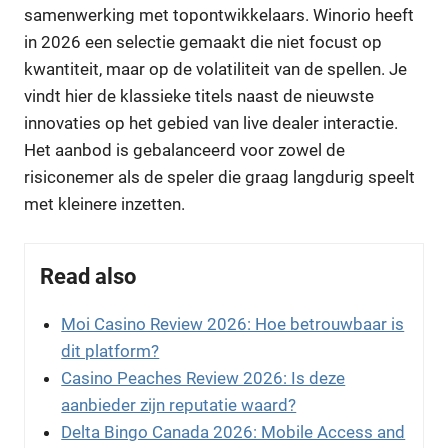
samenwerking met topontwikkelaars. Winorio heeft
in 2026 een selectie gemaakt die niet focust op
kwantiteit, maar op de volatiliteit van de spellen. Je
vindt hier de klassieke titels naast de nieuwste
innovaties op het gebied van live dealer interactie.
Het aanbod is gebalanceerd voor zowel de
risiconemer als de speler die graag langdurig speelt
met kleinere inzetten.
Read also
Moi Casino Review 2026: Hoe betrouwbaar is
dit platform?
Casino Peaches Review 2026: Is deze
aanbieder zijn reputatie waard?
Delta Bingo Canada 2026: Mobile Access and