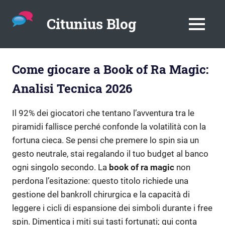
Citunius Blog
MENU
The
blog
Skip
all
Come giocare a Book of Ra Magic:
to
about
content
Analisi Tecnica 2026
chatbots,
instant
messenger,
Il 92% dei giocatori che tentano l’avventura tra le
chatbot
piramidi fallisce perché confonde la volatilità con la
platforms
fortuna cieca. Se pensi che premere lo spin sia un
in
the
gesto neutrale, stai regalando il tuo budget al banco
corporate
ogni singolo secondo. La
book of ra magic
non
environment.
perdona l’esitazione: questo titolo richiede una
gestione del bankroll chirurgica e la capacità di
leggere i cicli di espansione dei simboli durante i free
spin. Dimentica i miti sui tasti fortunati; qui conta