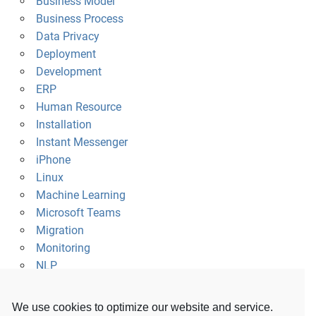
Business Model
Business Process
Data Privacy
Deployment
Development
ERP
Human Resource
Installation
Instant Messenger
iPhone
Linux
Machine Learning
Microsoft Teams
Migration
Monitoring
NLP
Platform
Raspberry Pi
We use cookies to optimize our website and service.