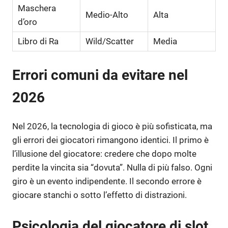
Maschera
Medio-Alto
Alta
d’oro
Libro di Ra
Wild/Scatter
Media
Errori comuni da evitare nel
2026
Nel 2026, la tecnologia di gioco è più sofisticata, ma
gli errori dei giocatori rimangono identici. Il primo è
l’illusione del giocatore: credere che dopo molte
perdite la vincita sia “dovuta”. Nulla di più falso. Ogni
giro è un evento indipendente. Il secondo errore è
giocare stanchi o sotto l’effetto di distrazioni.
Psicologia del giocatore di slot