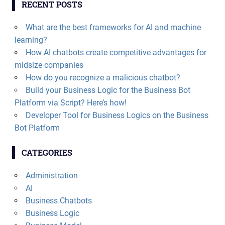
RECENT POSTS
What are the best frameworks for AI and machine
learning?
How AI chatbots create competitive advantages for
midsize companies
How do you recognize a malicious chatbot?
Build your Business Logic for the Business Bot
Platform via Script? Here’s how!
Developer Tool for Business Logics on the Business
Bot Platform
CATEGORIES
Administration
AI
Business Chatbots
Business Logic