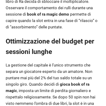
libro di Ra decida di sbloccare il moltiplicatore.
Osservare il comportamento dei rulli durante una
sessione di
book of ra magic demo
permette di
capire quando la slot entra in una fase di “rilascio” o
di “assorbimento” delle puntate.
Ottimizzazione del budget per
sessioni lunghe
La gestione del capitale è l’unico strumento che
separa un giocatore esperto da un amatore. Non
puntare mai più del 2% del tuo saldo totale su un
singolo giro. Quando decidi di
gioca book of ra
magic
, imposta un limite di perdita giornaliero e
rispettalo religiosamente. Se dopo 50 spin non hai
visto nemmeno l’ombra di due libri, la slot è in una