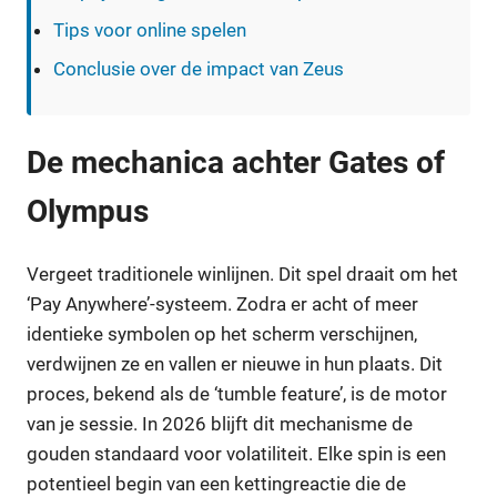
Tips voor online spelen
Conclusie over de impact van Zeus
De mechanica achter Gates of
Olympus
Vergeet traditionele winlijnen. Dit spel draait om het
‘Pay Anywhere’-systeem. Zodra er acht of meer
identieke symbolen op het scherm verschijnen,
verdwijnen ze en vallen er nieuwe in hun plaats. Dit
proces, bekend als de ‘tumble feature’, is de motor
van je sessie. In 2026 blijft dit mechanisme de
gouden standaard voor volatiliteit. Elke spin is een
potentieel begin van een kettingreactie die de