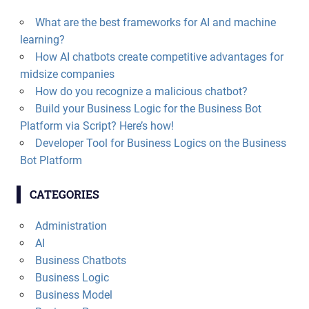
What are the best frameworks for AI and machine
learning?
How AI chatbots create competitive advantages for
midsize companies
How do you recognize a malicious chatbot?
Build your Business Logic for the Business Bot
Platform via Script? Here’s how!
Developer Tool for Business Logics on the Business
Bot Platform
CATEGORIES
Administration
AI
Business Chatbots
Business Logic
Business Model