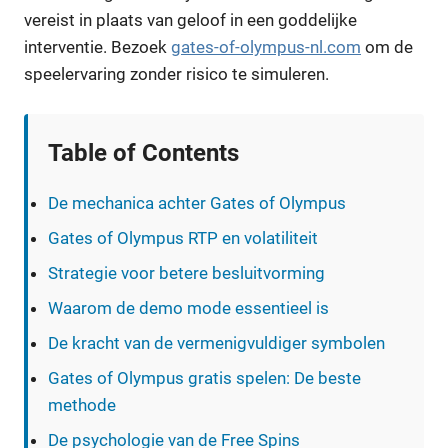
vereist in plaats van geloof in een goddelijke
interventie. Bezoek
gates-of-olympus-nl.com
om de
speelervaring zonder risico te simuleren.
Table of Contents
De mechanica achter Gates of Olympus
Gates of Olympus RTP en volatiliteit
Strategie voor betere besluitvorming
Waarom de demo mode essentieel is
De kracht van de vermenigvuldiger symbolen
Gates of Olympus gratis spelen: De beste
methode
De psychologie van de Free Spins