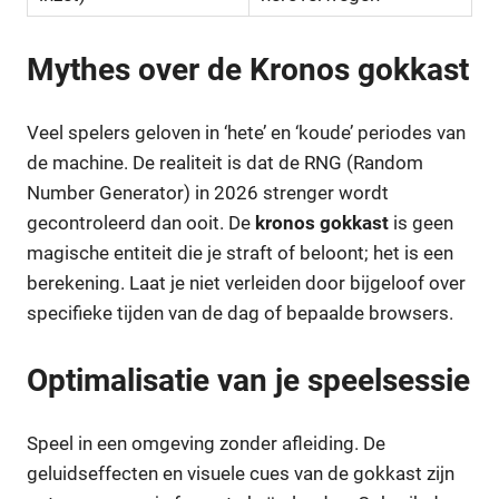
Mythes over de Kronos gokkast
Veel spelers geloven in ‘hete’ en ‘koude’ periodes van
de machine. De realiteit is dat de RNG (Random
Number Generator) in 2026 strenger wordt
gecontroleerd dan ooit. De
kronos gokkast
is geen
magische entiteit die je straft of beloont; het is een
berekening. Laat je niet verleiden door bijgeloof over
specifieke tijden van de dag of bepaalde browsers.
Optimalisatie van je speelsessie
Speel in een omgeving zonder afleiding. De
geluidseffecten en visuele cues van de gokkast zijn