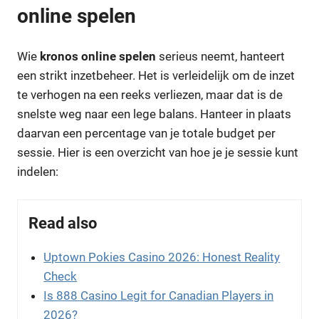
online spelen
Wie
kronos online spelen
serieus neemt, hanteert
een strikt inzetbeheer. Het is verleidelijk om de inzet
te verhogen na een reeks verliezen, maar dat is de
snelste weg naar een lege balans. Hanteer in plaats
daarvan een percentage van je totale budget per
sessie. Hier is een overzicht van hoe je je sessie kunt
indelen:
Read also
Uptown Pokies Casino 2026: Honest Reality
Check
Is 888 Casino Legit for Canadian Players in
2026?