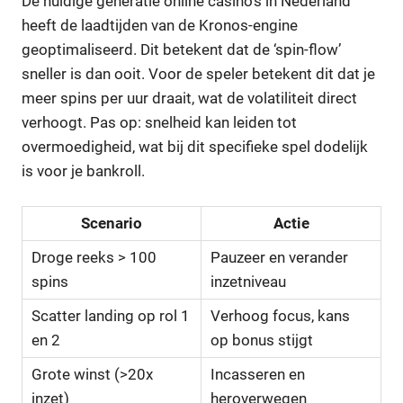
De huidige generatie online casino’s in Nederland
heeft de laadtijden van de Kronos-engine
geoptimaliseerd. Dit betekent dat de ‘spin-flow’
sneller is dan ooit. Voor de speler betekent dit dat je
meer spins per uur draait, wat de volatiliteit direct
verhoogt. Pas op: snelheid kan leiden tot
overmoedigheid, wat bij dit specifieke spel dodelijk
is voor je bankroll.
Scenario
Actie
Droge reeks > 100
Pauzeer en verander
spins
inzetniveau
Scatter landing op rol 1
Verhoog focus, kans
en 2
op bonus stijgt
Grote winst (>20x
Incasseren en
inzet)
heroverwegen