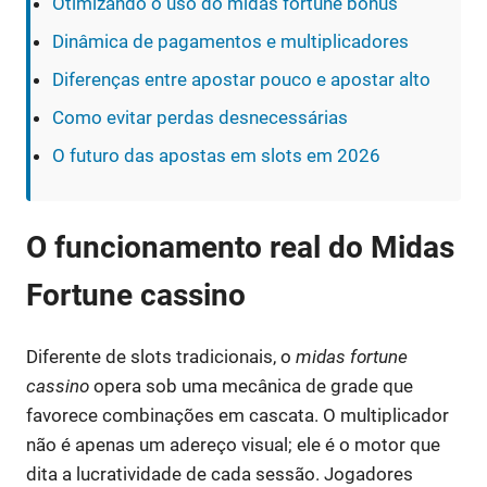
Otimizando o uso do midas fortune bônus
Dinâmica de pagamentos e multiplicadores
Diferenças entre apostar pouco e apostar alto
Como evitar perdas desnecessárias
O futuro das apostas em slots em 2026
O funcionamento real do Midas
Fortune cassino
Diferente de slots tradicionais, o
midas fortune
cassino
opera sob uma mecânica de grade que
favorece combinações em cascata. O multiplicador
não é apenas um adereço visual; ele é o motor que
dita a lucratividade de cada sessão. Jogadores