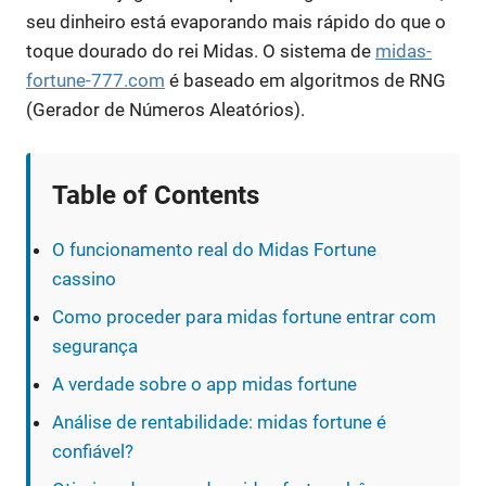
seu dinheiro está evaporando mais rápido do que o
toque dourado do rei Midas. O sistema de
midas-
fortune-777.com
é baseado em algoritmos de RNG
(Gerador de Números Aleatórios).
Table of Contents
O funcionamento real do Midas Fortune
cassino
Como proceder para midas fortune entrar com
segurança
A verdade sobre o app midas fortune
Análise de rentabilidade: midas fortune é
confiável?