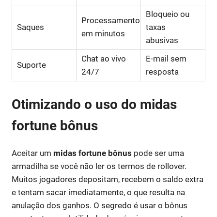
Bloqueio ou
Processamento
Saques
taxas
em minutos
abusivas
Chat ao vivo
E-mail sem
Suporte
24/7
resposta
Otimizando o uso do midas
fortune bônus
Aceitar um
midas fortune bônus
pode ser uma
armadilha se você não ler os termos de rollover.
Muitos jogadores depositam, recebem o saldo extra
e tentam sacar imediatamente, o que resulta na
anulação dos ganhos. O segredo é usar o bônus