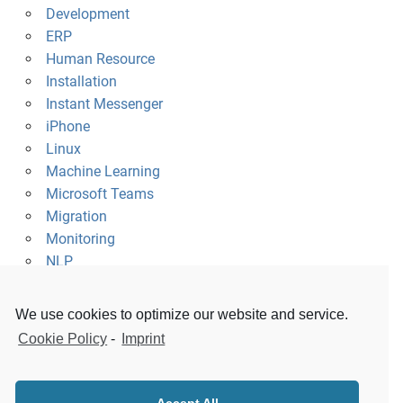
Development
ERP
Human Resource
Installation
Instant Messenger
iPhone
Linux
Machine Learning
Microsoft Teams
Migration
Monitoring
NLP
Platform
Raspberry Pi
We use cookies to optimize our website and service.
Security
Cookie Policy
-
Imprint
Slack
Survey
Uncategorized