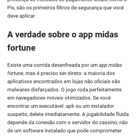
Pix, são os primeiros filtros de segurança que você
deve aplicar.
A verdade sobre o app midas
fortune
Existe uma corrida desenfreada por um
app midas
fortune
, mas é preciso ser direto: a maioria dos
aplicativos encontrados em lojas não oficiais são
malwares disfarçados. O jogo roda perfeitamente
em navegadores móveis otimizados. Se você
encontrar um executável .apk ou um instalador
suspeito, delete imediatamente. A jogabilidade fluida
depende da conexão com o servidor do cassino, não
de um software instalado que pode comprometer