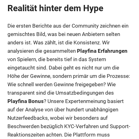
Realität hinter dem Hype
Die ersten Berichte aus der Community zeichnen ein
gemischtes Bild, was bei neuen Anbietern selten
anders ist. Was zählt, ist die Konsistenz. Wir
analysieren die gesammelten
Playfina Erfahrungen
von Spielern, die bereits tief in das System
eingetaucht sind. Dabei geht es nicht nur um die
Höhe der Gewinne, sondern primär um die Prozesse:
Wie schnell werden Gewinne freigegeben? Wie
transparent sind die Umsatzbedingungen des
Playfina Bonus
? Unsere Expertenmeinung basiert
auf der Analyse von über hundert unabhängigen
Nutzerfeedbacks, wobei wir besonders auf
Beschwerden bezüglich KYC-Verfahren und Support-
Reaktionszeiten achten. Die Plattform muss