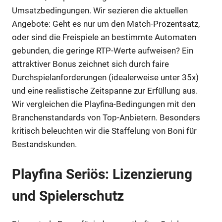
Umsatzbedingungen. Wir sezieren die aktuellen
Angebote: Geht es nur um den Match-Prozentsatz,
oder sind die Freispiele an bestimmte Automaten
gebunden, die geringe RTP-Werte aufweisen? Ein
attraktiver Bonus zeichnet sich durch faire
Durchspielanforderungen (idealerweise unter 35x)
und eine realistische Zeitspanne zur Erfüllung aus.
Wir vergleichen die Playfina-Bedingungen mit den
Branchenstandards von Top-Anbietern. Besonders
kritisch beleuchten wir die Staffelung von Boni für
Bestandskunden.
Playfina Seriös: Lizenzierung
und Spielerschutz