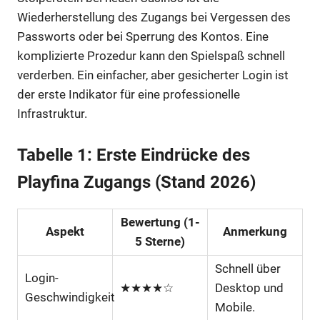
Wiederherstellung des Zugangs bei Vergessen des
Passworts oder bei Sperrung des Kontos. Eine
komplizierte Prozedur kann den Spielspaß schnell
verderben. Ein einfacher, aber gesicherter Login ist
der erste Indikator für eine professionelle
Infrastruktur.
Tabelle 1: Erste Eindrücke des
Playfina Zugangs (Stand 2026)
Bewertung (1-
Aspekt
Anmerkung
5 Sterne)
Schnell über
Login-
★★★★☆
Desktop und
Geschwindigkeit
Mobile.