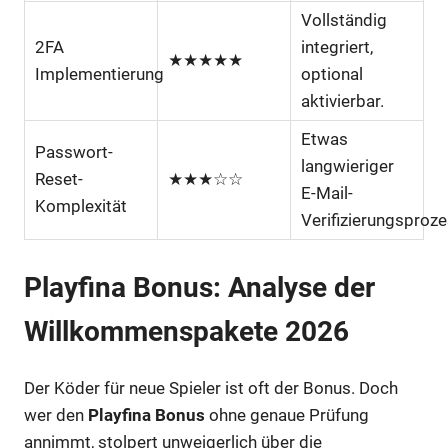
Vollständig
2FA
integriert,
★★★★★
Implementierung
optional
aktivierbar.
Etwas
Passwort-
langwieriger
Reset-
★★★☆☆
E-Mail-
Komplexität
Verifizierungsproze
Playfina Bonus: Analyse der
Willkommenspakete 2026
Der Köder für neue Spieler ist oft der Bonus. Doch
wer den
Playfina Bonus
ohne genaue Prüfung
annimmt, stolpert unweigerlich über die