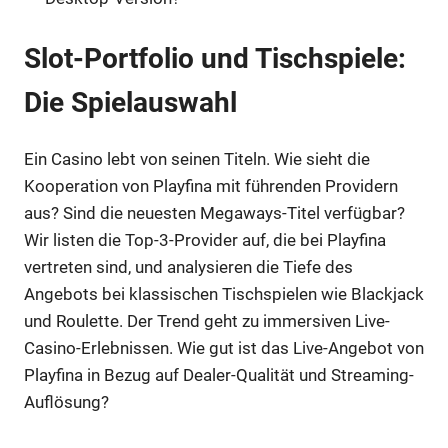
Slot-Portfolio und Tischspiele:
Die Spielauswahl
Ein Casino lebt von seinen Titeln. Wie sieht die
Kooperation von Playfina mit führenden Providern
aus? Sind die neuesten Megaways-Titel verfügbar?
Wir listen die Top-3-Provider auf, die bei Playfina
vertreten sind, und analysieren die Tiefe des
Angebots bei klassischen Tischspielen wie Blackjack
und Roulette. Der Trend geht zu immersiven Live-
Casino-Erlebnissen. Wie gut ist das Live-Angebot von
Playfina in Bezug auf Dealer-Qualität und Streaming-
Auflösung?