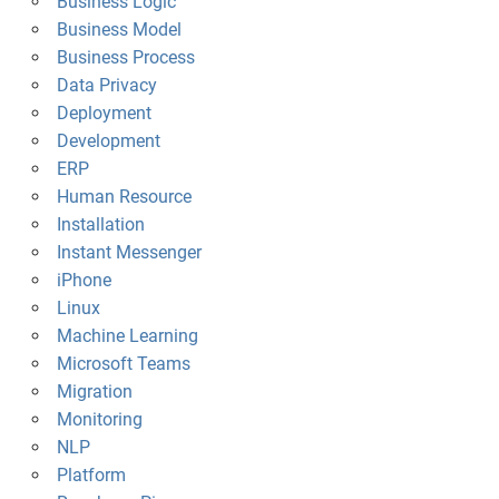
Business Logic
Business Model
Business Process
Data Privacy
Deployment
Development
ERP
Human Resource
Installation
Instant Messenger
iPhone
Linux
Machine Learning
Microsoft Teams
Migration
Monitoring
NLP
Platform