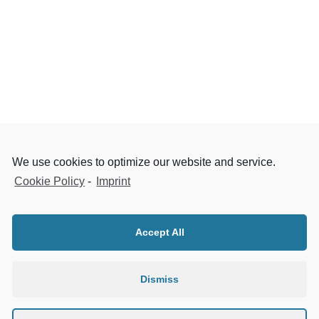
We use cookies to optimize our website and service.
Cookie Policy
-
Imprint
Accept All
Dismiss