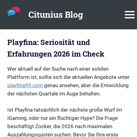
Citunius Blog
MEN
The
blog
Skip
all
Playfina: Seriosität und
to
about
content
Erfahrungen 2026 im Check
chatbots,
instant
messenger,
Wer aktuell auf der Suche nach einer soliden
chatbot
Plattform ist, sollte sich die aktuellen Angebote unter
platforms
playfina99.com
genau ansehen, aber die Entwicklung
in
the
der nächsten Quartale im Auge behalten.
corporate
environment.
Ist Playfina tatsächlich der nächste große Wurf im
iGaming, oder nur ein flüchtiger Hype? Die Frage
beschäftigt Zocker, die 2026 nach maximalen
Auszahlungsquoten suchen. Bevor Sie Ihre erste