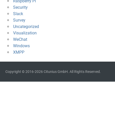
Raspberry Pi
Security
Slack
Survey
Uncategorized
Visualization
WeChat
Windows
XMPP
Copyright © 2016-2026 Citunius GmbH. All Rights Reserved.